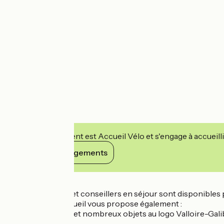
Cet établissement est Accueil Vélo et s'engage à accueilli
Voir ses engagements
Détails
Nos conseillères et conseillers en séjour sont disponibles
Notre service accueil vous propose également :
- Vente d’affiches et nombreux objets au logo Valloire-Gali
- Photocopies