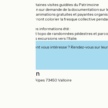
- Inscription à certaines visites guidées du Patrimoine
- Mise à disposition sur demande de la documentation sur le
- Inscriptions aux animations gratuites et payantes organis
- Les enfants pourront colorier la fresque collective pend
A cela s'ajoutent les informations été :
- Vente de carte et topo de randonnées pédestres et par
- Réservations des excursions vers l’Italie.
Cet établissement vous intéresse ? Rendez-vous sur leur 
Localisation
Rue des Grandes Alpes 73450 Valloire