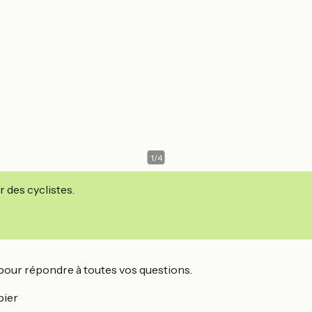
1
/
4
r des cyclistes.
 pour répondre à toutes vos questions.
bier