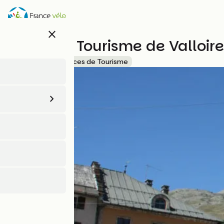
Aller
au
contenu
close
principal
Office de Tourisme de Valloire
Accueil Vélo
Offices de Tourisme