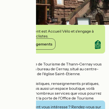
2
/
2
Cet établissement est Accueil Vélo et s'engage à
accueillir des cyclistes.
Voir ses engagements
Détails
L'équipe de l'Office de Tourisme de Thann-Cernay vous
accueille dans son bureau de Cernay, situé au centre-
ville et à proximité de l'église Saint-Etienne.
Informations touristiques, renseignements pratiques,
conseil éclairé, mais aussi un espace boutique, voilà
quelques uns des nombreux services que vous pourrez
trouver en passant la porte de l'Office de Tourisme.
Cet établissement vous intéresse ? Rendez-vous sur