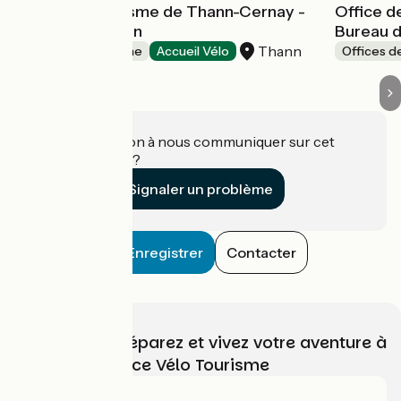
Office de Tourisme de Thann-Cernay -
Office d
Bureau de Thann
Bureau 
Thann
Offices de Tourisme
Accueil Vélo
Offices d
Une information à nous communiquer sur cet
établissement ?
Signaler un problème
Enregistrer
Contacter
Choisissez, préparez et vivez votre aventure à
vélo avec France Vélo Tourisme