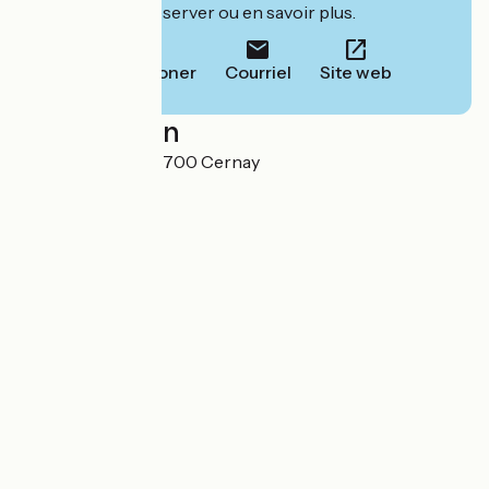
leur site pour réserver ou en savoir plus.
Téléphoner
Courriel
Site web
Localisation
2 rue de Thann 68700 Cernay