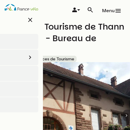
Aller
au
Menu
contenu
close
principal
Office de Tourisme de Thann
- Cernay - Bureau de
Cernay
Accueil Vélo
Offices de Tourisme