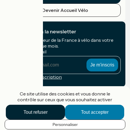
Devenir Accueil Vélo
Je m'abonne à la newsletter
Recevez le meilleur de la France à vélo dans votre
boîte mail chaque mois.
Mon adresse mail
Mon
adresse
mail
Conditions d'inscription
Financé dans le cadre de Destination France
Ce site utilise des cookies et vous donne le
contrôle sur ceux que vous souhaitez activer
Tout refuser
Tout accepter
Accueil Vélo Pro
Contact
Personnaliser
Mentions légales
FR