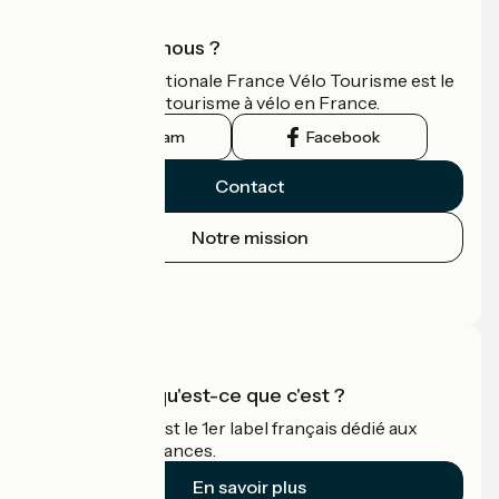
Qui sommes-nous ?
L'association nationale France Vélo Tourisme est le
guide officiel du tourisme à vélo en France.
Instagram
Facebook
Contact
Notre mission
Espace Presse
Espace Pro
Accueil Vélo qu'est-ce que c'est ?
Accueil Vélo c'est le 1er label français dédié aux
cyclistes en vacances.
En savoir plus