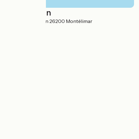
Localisation
1, Montée St Martin 26200 Montélimar