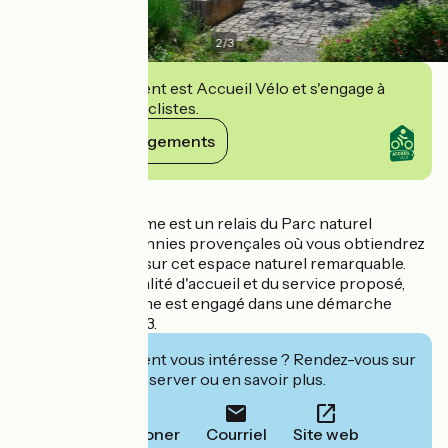
2
/
3
Cet établissement est Accueil Vélo et s'engage à
accueillir des cyclistes.
Voir ses engagements
Détails
L'Office de Tourisme est un relais du Parc naturel
régional des Baronnies provençales où vous obtiendrez
des informations sur cet espace naturel remarquable.
Soucieux de la qualité d'accueil et du service proposé,
l'Office de Tourisme est engagé dans une démarche
qualité depuis 2013.
Cet établissement vous intéresse ? Rendez-vous sur
leur site pour réserver ou en savoir plus.
Téléphoner
Courriel
Site web