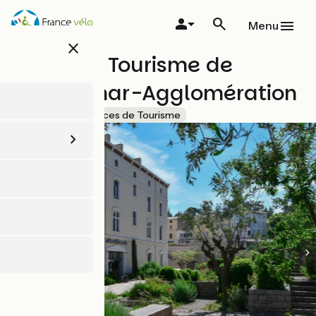
Aller
au
Menu
contenu
close
principal
Office de Tourisme de
Montélimar-Agglomération
Accueil Vélo
Offices de Tourisme