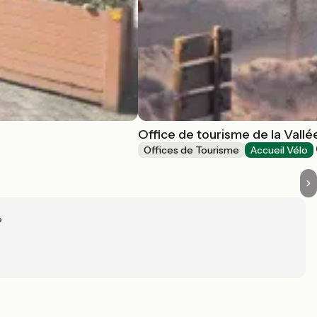
Office de tourisme de la Vall
Offices de Tourisme
Accueil Vélo
?