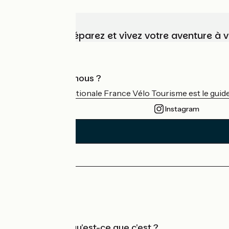
Choisissez, préparez et vivez votre aventure à 
Qui sommes-nous ?
L'association nationale France Vélo Tourisme est le guide 
Instagram
Espace Presse
Espace Pro
Accueil Vélo qu'est-ce que c'est ?