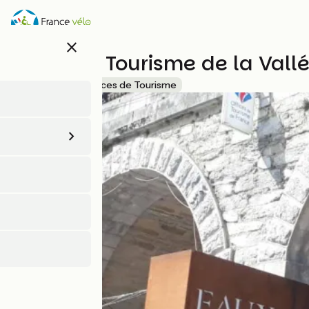
Aller
au
contenu
close
principal
Office de Tourisme de la Vall
Accueil Vélo
Offices de Tourisme