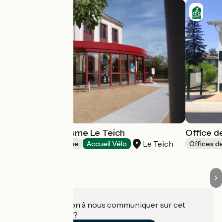
Office de Tourisme Le Teich
Office d
Le Teich
Offices de Tourisme
Accueil Vélo
Offices d
Une information à nous communiquer sur cet
établissement ?