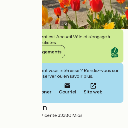
2
/
2
Cet établissement est Accueil Vélo et s'engage à
accueillir des cyclistes.
Voir ses engagements
Cet établissement vous intéresse ? Rendez-vous sur
leur site pour réserver ou en savoir plus.
Téléphoner
Courriel
Site web
Localisation
1 allée Val de San Vicente 33380 Mios