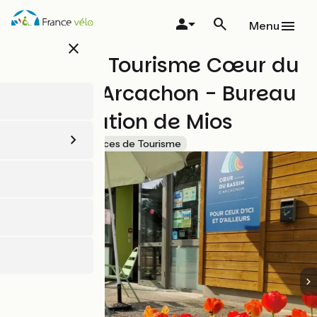
Aller
au
Menu
contenu
close
principal
Office de Tourisme Cœur du
Bassin d'Arcachon - Bureau
d'information de Mios
Accueil Vélo
Offices de Tourisme