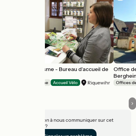
Office de Tourisme - Bureau d'accueil de
Office d
Riquewihr
Berghei
Riquewihr
Offices de Tourisme
Accueil Vélo
Offices d
Une information à nous communiquer sur cet
établissement ?
Signaler un problème