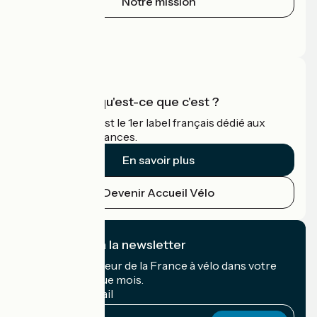
Notre mission
Espace Presse
Espace Pro
Accueil Vélo qu'est-ce que c'est ?
Accueil Vélo c'est le 1er label français dédié aux
cyclistes en vacances.
En savoir plus
Devenir Accueil Vélo
Je m'abonne à la newsletter
Recevez le meilleur de la France à vélo dans votre
boîte mail chaque mois.
Mon adresse mail