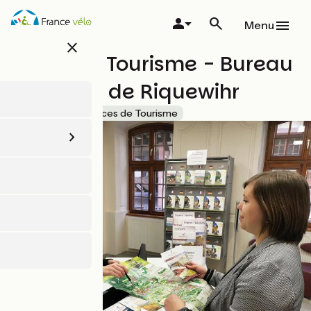
Aller
au
Menu
contenu
close
principal
Office de Tourisme - Bureau
d'accueil de Riquewihr
Accueil Vélo
Offices de Tourisme