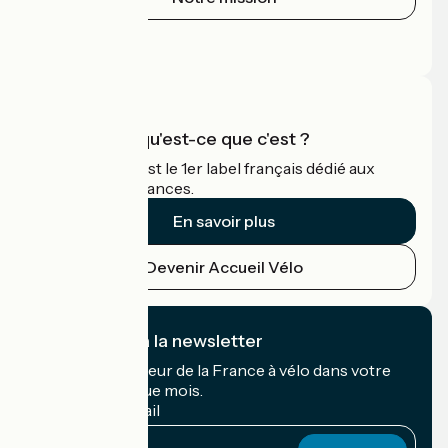
Espace Presse
Espace Pro
Accueil Vélo qu'est-ce que c'est ?
Accueil Vélo c'est le 1er label français dédié aux
cyclistes en vacances.
En savoir plus
Devenir Accueil Vélo
Je m'abonne à la newsletter
Recevez le meilleur de la France à vélo dans votre
boîte mail chaque mois.
Mon adresse mail
Mon