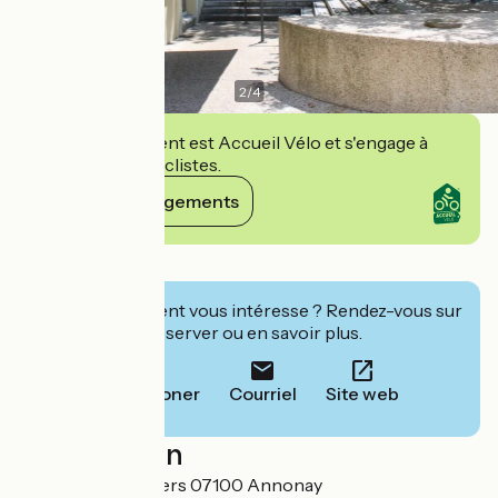
2
/
4
Cet établissement est Accueil Vélo et s'engage à
accueillir des cyclistes.
Voir ses engagements
Détails
Cet établissement vous intéresse ? Rendez-vous sur
leur site pour réserver ou en savoir plus.
Téléphoner
Courriel
Site web
Localisation
Place des Cordeliers 07100 Annonay