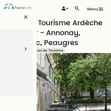
Aller
au
Menu
contenu
close
principal
Office de Tourisme Ardèche
Grand Air - Annonay,
Lalouvesc, Peaugres
Accueil Vélo
Offices de Tourisme