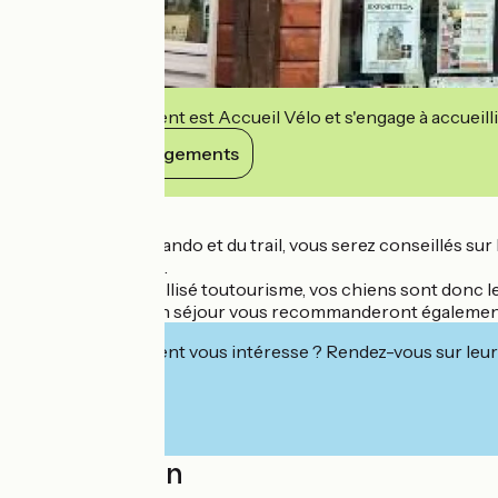
Cet établissement est Accueil Vélo et s'engage à accueilli
Voir ses engagements
Détails
A la Maison de la rando et du trail, vous serez conseillés sur 
selon vos intérêts.
Le bureau est labellisé toutourisme, vos chiens sont donc le
Nos conseillers en séjour vous recommanderont également le
Cet établissement vous intéresse ? Rendez-vous sur leur 
Localisation