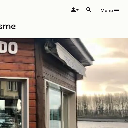
Menu
isme