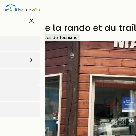
Aller
au
contenu
close
principal
Maison de la rando et du tra
Accueil Vélo
Offices de Tourisme