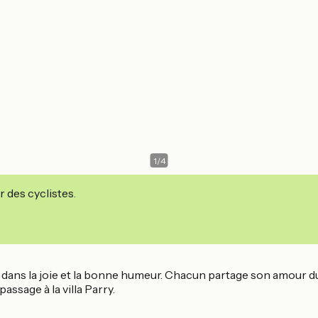
1
/
4
r des cyclistes.
 dans la joie et la bonne humeur. Chacun partage son amour du t
assage à la villa Parry.