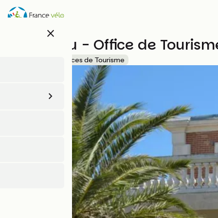
Aller
au
contenu
close
principal
Let's Grau - Office de Tourism
Accueil Vélo
Offices de Tourisme