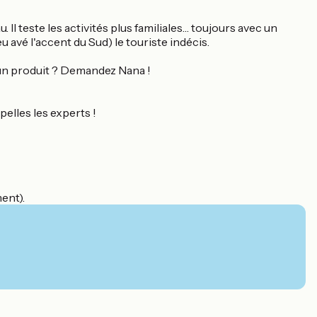
 Il teste les activités plus familiales… toujours avec un
 avé l'accent du Sud) le touriste indécis.
r un produit ? Demandez Nana !
pelles les experts !
ment).