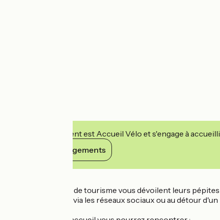
Cet établissement est Accueil Vélo et s'engage à accueilli
Voir ses engagements
Détails
La team de l'office de tourisme vous dévoilent leurs pépites
au long de l'année via les réseaux sociaux ou au détour d'un p
​Dans notre team accueil vous pourrez rencontrer :