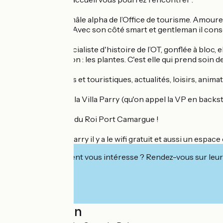
Vincent. C'est le mâle alpha de l’Office de tourisme. Amoureu
ballon ou un vélo. Avec son côté smart et gentleman il conse
Anais. C’est la spécialiste d'histoire de l’OT, gonflée à b
Et sa secret passion : les plantes. C'est elle qui prend soin d
Conseils pratiques et touristiques, actualités, loisirs, animat
Et comme on dit à la Villa Parry (qu'on appel la VP en backsta
Welcome au Grau du Roi Port Camargue !
Pssssst à la Villa Parry il y a le wifi gratuit et aussi un espa
Cet établissement vous intéresse ? Rendez-vous sur leur 
Localisation