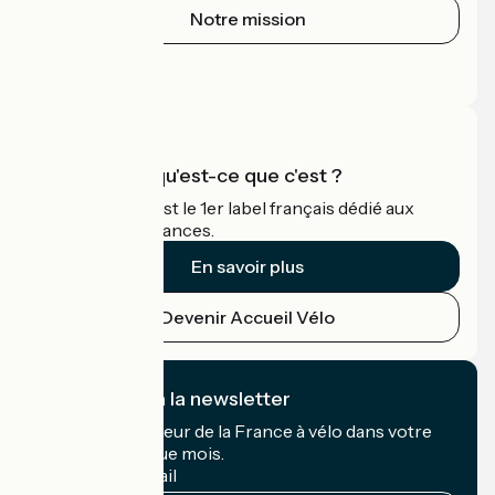
Notre mission
Espace Presse
Espace Pro
Accueil Vélo qu'est-ce que c'est ?
Accueil Vélo c'est le 1er label français dédié aux
cyclistes en vacances.
En savoir plus
Devenir Accueil Vélo
Je m'abonne à la newsletter
Recevez le meilleur de la France à vélo dans votre
boîte mail chaque mois.
Mon adresse mail