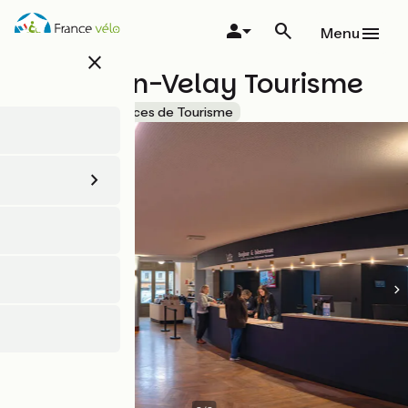
Aller
au
Menu
contenu
close
principal
Le Puy-en-Velay Tourisme
Accueil Vélo
Offices de Tourisme