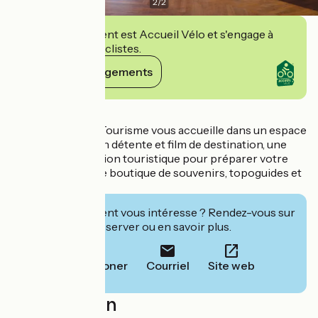
2
/
2
Cet établissement est Accueil Vélo et s'engage à
accueillir des cyclistes.
Voir ses engagements
Détails
Le Puy-en-Velay Tourisme vous accueille dans un espace
convivial avec coin détente et film de destination, une
large documentation touristique pour préparer votre
séjour, ainsi qu’une boutique de souvenirs, topoguides et
produits locaux.
Cet établissement vous intéresse ? Rendez-vous sur
leur site pour réserver ou en savoir plus.
Téléphoner
Courriel
Site web
Localisation