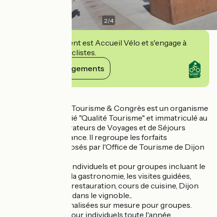
2
/
4
Cet établissement est Accueil Vélo et s'engage à
accueillir des cyclistes.
Voir ses engagements
Détails
Dijon Bourgogne Tourisme & Congrès est un organisme
de tourisme certifié "Qualité Tourisme" et immatriculé au
Registre des Opérateurs de Voyages et de Séjours
auprès d'Atout France. Il regroupe les forfaits
touristiques proposés par l'Office de Tourisme de Dijon
Métropole.
Prestations pour individuels et pour groupes incluant le
patrimoine, le vin, la gastronomie, les visites guidées,
l'hébergement, la restauration, cours de cuisine, Dijon
City Pass, circuits dans le vignoble...
Formules personnalisées sur mesure pour groupes.
Programmation pour individuels toute l'année.