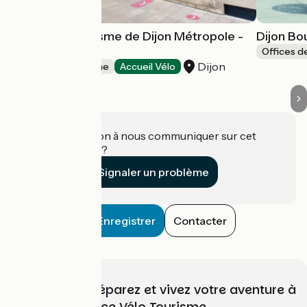
Office de Tourisme de Dijon Métropole -
Dijon B
Forges
Offices d
Dijon
Offices de Tourisme
Accueil Vélo
Une information à nous communiquer sur cet
établissement ?
Signaler un problème
Enregistrer
Contacter
Choisissez, préparez et vivez votre aventure à
vélo avec France Vélo Tourisme