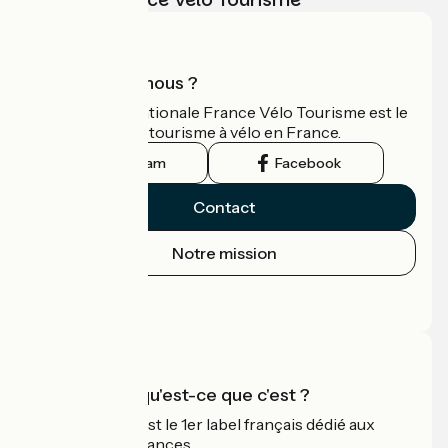
Qui sommes-nous ?
L'association nationale France Vélo Tourisme est le
guide officiel du tourisme à vélo en France.
Instagram
Facebook
Contact
Notre mission
Espace Presse
Espace Pro
Accueil Vélo qu'est-ce que c'est ?
Accueil Vélo c'est le 1er label français dédié aux
cyclistes en vacances.