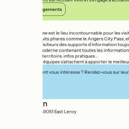
Voir ses engagements
Détails
L’Office de Tourisme est le lieu incontournable pour les visi
guidées, des produits phares comme le Angers City Pass, et
Afin d’offrir à ses visiteurs des supports d’information to
mobile. Un outil moderne contenant toutes les informations u
pour découvrir le territoire, infos pratiques…
Toute l’année, nos équipes s’attachent à apporter le meilleur
Cet établissement vous intéresse ? Rendez-vous sur leur 
Localisation
7, place Kennedy 49051 East Leroy