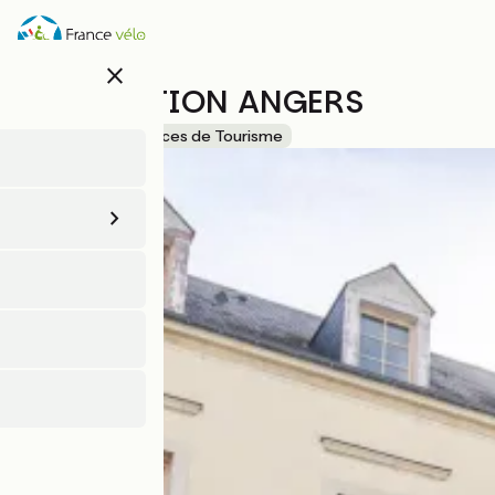
Aller
au
contenu
close
principal
DESTINATION ANGERS
Accueil Vélo
Offices de Tourisme