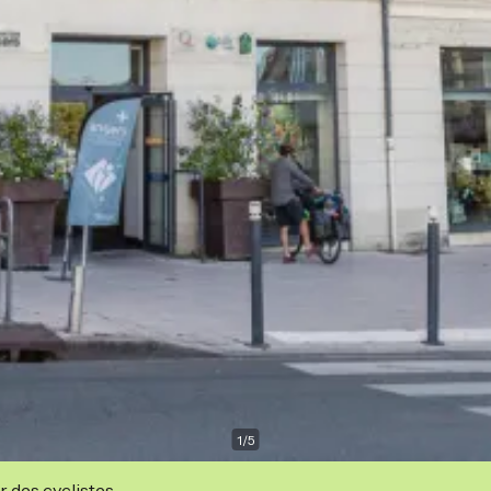
1
/
5
r des cyclistes.