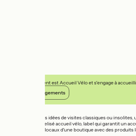
Cet établissement est Accueil Vélo et s'engage à accueilli
Voir ses engagements
Détails
Vous cherchez des idées de visites classiques ou insolites,
Nous sommes labelisé accueil vélo, label qui garantit un accu
Profitez dans nos locaux d'une boutique avec des produits l