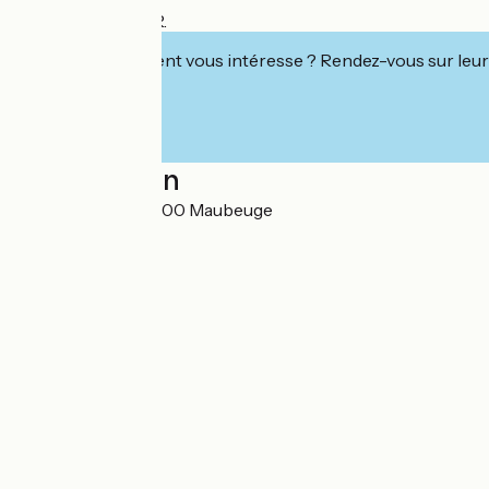
Accessibilité PMR.
Cet établissement vous intéresse ? Rendez-vous sur leur 
Localisation
Place Vauban 59600 Maubeuge