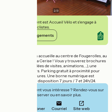
2
/
3
Cet établissement est Accueil Vélo et s'engage à
accueillir des cyclistes.
Voir ses engagements
Détails
Notre équipe vous accueille au centre de Fougerolles, au
coeur du Pays de la Cerise ! Vous y trouverez brochures
(plans et cartes, idées de visites, animations, ...), une
boutique souvenirs. Parking gratuit à proximité pour
vélo, motos et voitures. Une borne numérique est
également à votre disposition 7 jours / 7 et 24h/24.
Cet établissement vous intéresse ? Rendez-vous sur
leur site pour réserver ou en savoir plus.
Téléphoner
Courriel
Site web