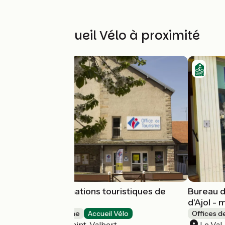
Autres Accueil Vélo à proximité
Bureau d'informations touristiques de
Bureau d
Fougerolles
d'Ajol -
Offices de Tourisme
Accueil Vélo
Offices d
Fougerolles-Saint-Valbert
Le Val