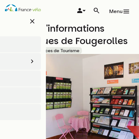
Aller
au
Menu
contenu
close
principal
Bureau d'informations
touristiques de Fougerolles
Accueil Vélo
Offices de Tourisme