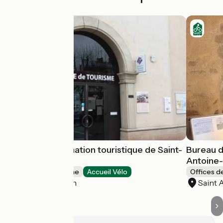
Bureau d'Information touristique de Saint-
Bureau d
Marcellin
Antoine-
Offices de Tourisme
Accueil Vélo
Offices d
Saint-Marcellin
Saint 