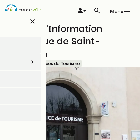
Aller
au
Menu
contenu
close
principal
Bureau d'Information
touristique de Saint-
Marcellin
Accueil Vélo
Offices de Tourisme