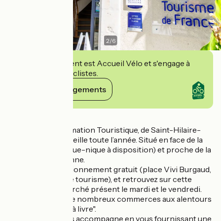
2
/
6
Cet établissement est Accueil Vélo et s'engage à
accueillir des cyclistes.
Voir ses engagements
Détails
Le Bureau d’Information Touristique, de Saint-Hilaire-
de-Riez vous accueille toute l’année. Situé en face de la
mer (tables de pique-nique à disposition) et proche de la
corniche vendéenne.
Bénéficiez de stationnement gratuit (place Vivi Burgaud,
derrière l'office de tourisme), et retrouvez sur cette
même place le marché présent le mardi et le vendredi.
Retrouvez aussi de nombreux commerces aux alentours
ainsi que "la boite à livre".
Notre équipe vous accompagne en vous fournissant une