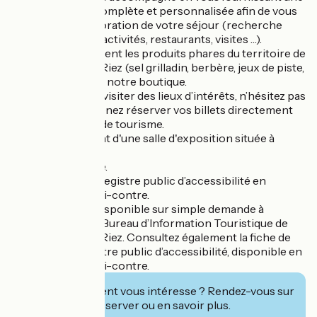
documentation complète et personnalisée afin de vous
guider dans l’élaboration de votre séjour (recherche
d’hébergements, activités, restaurants, visites …).
Retrouvez également les produits phares du territoire de
Saint-Hilaire-de-Riez (sel grilladin, berbère, jeux de piste,
livres …) au sein de notre boutique.
Si vous souhaitez visiter des lieux d’intérêts, n’hésitez pas
une seconde et venez réserver vos billets directement
au sein de l’office de tourisme.
Profitez également d'une salle d'exposition située à
l'étage.
Wifi gratuit illimité.
Retrouvez notre registre public d’accessibilité en
téléchargement ci-contre.
Il est également disponible sur simple demande à
l’accueil de notre Bureau d’Information Touristique de
Saint-Hilaire-de-Riez. Consultez également la fiche de
synthèse du registre public d’accessibilité, disponible en
téléchargement ci-contre.
Cet établissement vous intéresse ? Rendez-vous sur
leur site pour réserver ou en savoir plus.