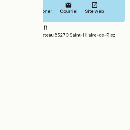
Téléphoner
Courriel
Site web
Localisation
21 place Gaston Pateau 85270 Saint-Hilaire-de-Riez