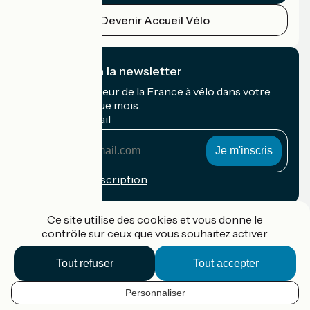
Devenir Accueil Vélo
Je m'abonne à la newsletter
Recevez le meilleur de la France à vélo dans votre
boîte mail chaque mois.
Mon adresse mail
Mon
adresse
mail
Conditions d'inscription
Financé dans le cadre de Destination France
Ce site utilise des cookies et vous donne le
contrôle sur ceux que vous souhaitez activer
Tout refuser
Tout accepter
Accueil Vélo Pro
Contact
Personnaliser
Mentions légales
FR