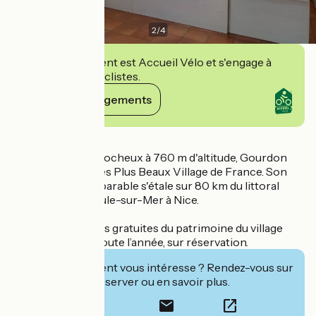
2
/
4
Cet établissement est Accueil Vélo et s'engage à
accueillir des cyclistes.
Voir ses engagements
Détails
Bâti sur un socle rocheux à 760 m d'altitude, Gourdon
est classé parmi les Plus Beaux Village de France. Son
panorama incomparable s'étale sur 80 km du littoral
azuréen, de Théoule-sur-Mer à Nice.
Des visites guidées gratuites du patrimoine du village
sont proposées toute l’année, sur réservation.
Cet établissement vous intéresse ? Rendez-vous sur
leur site pour réserver ou en savoir plus.