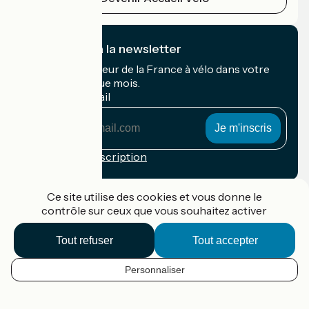
Je m'abonne à la newsletter
Recevez le meilleur de la France à vélo dans votre
boîte mail chaque mois.
Mon adresse mail
Mon
adresse
mail
Conditions d'inscription
Financé dans le cadre de Destination France
Ce site utilise des cookies et vous donne le
contrôle sur ceux que vous souhaitez activer
Tout refuser
Tout accepter
Accueil Vélo Pro
Contact
Personnaliser
Mentions légales
FR
Confidentialité
Contact