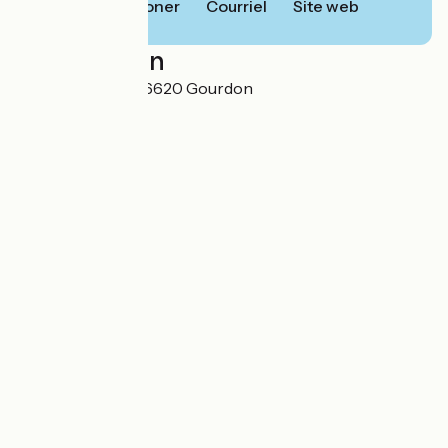
Téléphoner
Courriel
Site web
Localisation
1 Place Victoria 06620 Gourdon