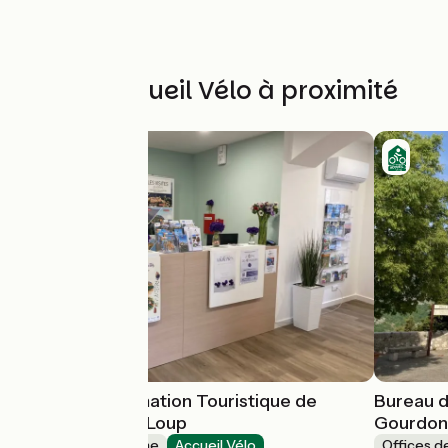
Autres Accueil Vélo à proximité
Bureau d'Information Touristique de
Bureau d
Tourrettes-sur-Loup
Gourdo
Offices de Tourisme
Accueil Vélo
Offices d