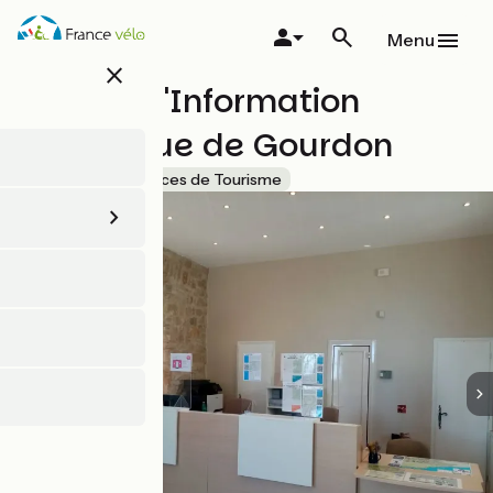
Aller
au
Menu
contenu
close
principal
Bureau d'Information
Touristique de Gourdon
Accueil Vélo
Offices de Tourisme