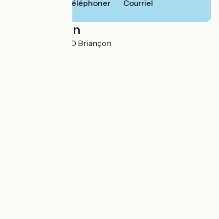
Téléphoner
Courriel
Localisation
Cité Vauban 05100 Briançon