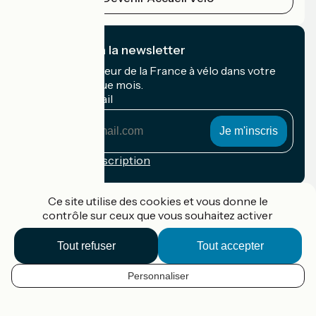
Je m'abonne à la newsletter
Recevez le meilleur de la France à vélo dans votre
boîte mail chaque mois.
Mon adresse mail
Mon
adresse
mail
Conditions d'inscription
Financé dans le cadre de Destination France
Ce site utilise des cookies et vous donne le
contrôle sur ceux que vous souhaitez activer
Tout refuser
Tout accepter
Accueil Vélo Pro
Contact
Personnaliser
Mentions légales
FR
Confidentialité
Contact