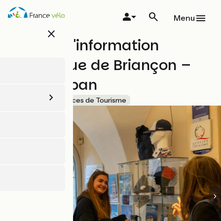
Aller
au
Menu
contenu
close
principal
Bureau d'information
Touristique de Briançon –
Cité Vauban
Accueil Vélo
Offices de Tourisme