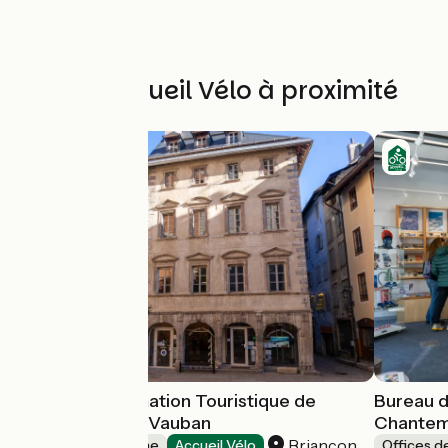
Autres Accueil Vélo à proximité
Bureau d'information Touristique de
Bureau d
Briançon – Cité Vauban
Chanteme
Briançon
Offices de Tourisme
Accueil Vélo
Offices d