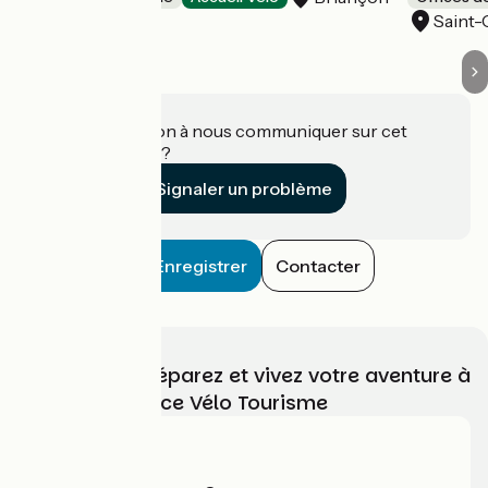
Saint-
Une information à nous communiquer sur cet
établissement ?
Signaler un problème
Enregistrer
Contacter
Choisissez, préparez et vivez votre aventure à
vélo avec France Vélo Tourisme