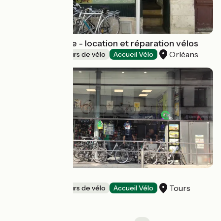
Détours de Loire - location et réparation vélos
Orléans
Loueurs/réparateurs de vélo
Accueil Vélo
Roue lib'
Tours
Loueurs/réparateurs de vélo
Accueil Vélo