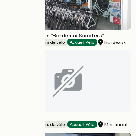
Location de vélos "Bordeaux Scooters"
Bordeaux
Loueurs/réparateurs de vélo
Accueil Vélo
Roule Ma Poule
Merlimont
Loueurs/réparateurs de vélo
Accueil Vélo