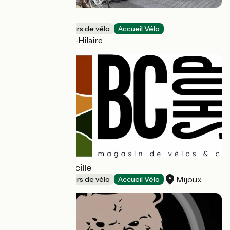
Dinovélo
Loueurs/réparateurs de vélo
Accueil Vélo
Talmont-Saint-Hilaire
BC Shop La Faucille
Mijoux
Loueurs/réparateurs de vélo
Accueil Vélo