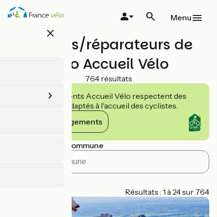
Aller
au
Menu
contenu
close
principal
Loueurs/réparateurs de
vélo Accueil Vélo
764 résultats
Les établissements Accueil Vélo respectent des
engagements adaptés à l'accueil des cyclistes.
Voir les engagements
Rechercher par commune
Itinéraire
Page 1
Résultats : 1 à 24 sur 764