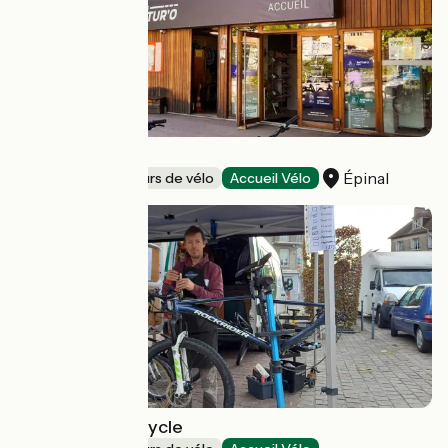
Natur'o vélo
Épinal
Loueurs/réparateurs de vélo
Accueil Vélo
Jiyu, atelier du cycle