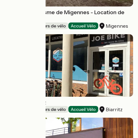
Office de Tourisme de Migennes - Location de
vélos
Migennes
Loueurs/réparateurs de vélo
Accueil Vélo
Joe Bike Biarritz
Biarritz
Loueurs/réparateurs de vélo
Accueil Vélo