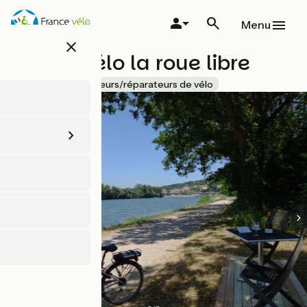
Aller
au
Menu
contenu
close
principal
Café - Vélo la roue libre
Accueil Vélo
Loueurs/réparateurs de vélo