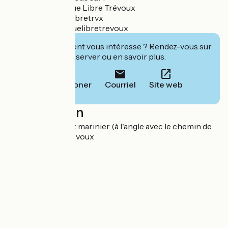
Facebook : La Roue Libre Trévoux
Twitter : @larouelibretrvx
Instagram : @larouelibretrevoux
Cet établissement vous intéresse ? Rendez-vous sur
leur site pour réserver ou en savoir plus.
Téléphoner
Courriel
Site web
Localisation
chemin de la croix marinier (à l'angle avec le chemin de
halage) 01600 Trévoux