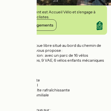
2
/
3
Cet établissement est Accueil Vélo et s'engage à
accueillir des cyclistes.
Voir ses engagements
Détails
Le Café - Vélo la roue libre situé au bord du chemin de
halage à Trévoux, vous propose :
- réparation, location : avec un parc de 16 vélos
mécaniques adultes, 9 VAE, 6 vélos enfants mécaniques
et 4 tandem.
- vente de vélos
- montage à la carte
- achat de matériel
- terrasse pour halte rafraîchissante
- Cyclo- Balade Familiale
- Concerts ..
Retrouvez-vous nous sur :