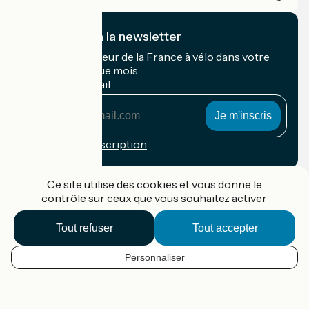
Je m'abonne à la newsletter
Recevez le meilleur de la France à vélo dans votre
boîte mail chaque mois.
Mon adresse mail
Mon
adresse
mail
Conditions d'inscription
Financé dans le cadre de Destination France
Ce site utilise des cookies et vous donne le
contrôle sur ceux que vous souhaitez activer
Tout refuser
Tout accepter
Accueil Vélo Pro
Contact
Personnaliser
Mentions légales
FR
Confidentialité
Contact
Options de carte
Réalisation :
StudioJuillet
et
France Vélo Tourisme