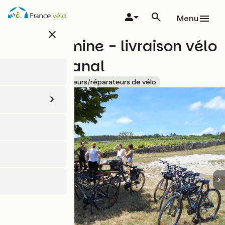
Aller
au
Menu
contenu
close
principal
Vélovitamine - livraison vélo
/dépôt canal
Accueil Vélo
Loueurs/réparateurs de vélo