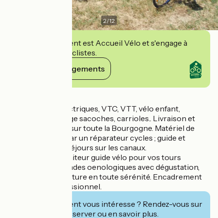
2
/
12
Cet établissement est Accueil Vélo et s'engage à
accueillir des cyclistes.
Voir ses engagements
Détails
Location vélo électriques, VTC, VTT, vélo enfant,
équipement voyage sacoches, carrioles.. Livraison et
remorquage vélo sur toute la Bourgogne. Matériel de
qualité et révisé par un réparateur cycles ; guide et
conseils sur vos séjours sur les canaux.
Mais aussi un moniteur guide vélo pour vos tours
encadrés, vos balades oenologiques avec dégustation,
vos échappées nature en toute sérénité. Encadrement
convivial et professionnel.
Cet établissement vous intéresse ? Rendez-vous sur
leur site pour réserver ou en savoir plus.