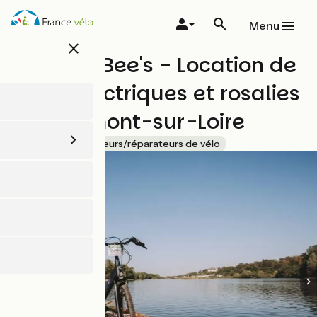
Aller
au
Menu
contenu
close
principal
Stations Bee's - Location de
vélos électriques et rosalies
à Chaumont-sur-Loire
Accueil Vélo
Loueurs/réparateurs de vélo