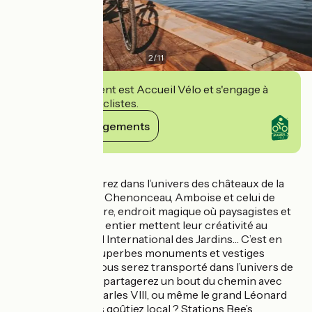
2
/
11
Cet établissement est Accueil Vélo et s'engage à
accueillir des cyclistes.
Voir ses engagements
Détails
Vous vous plongerez dans l’univers des châteaux de la
Loire : Chambord, Chenonceau, Amboise et celui de
Chaumont sur Loire, endroit magique où paysagistes et
artistes du monde entier mettent leur créativité au
service du Festival International des Jardins… C’est en
slalomant entre superbes monuments et vestiges
historiques, que vous serez transporté dans l’univers de
la Renaissance, et partagerez un bout du chemin avec
François Ier et Charles VIII, ou même le grand Léonard
de Vinci. Et si vous goûtiez local ? Stations Bee’s