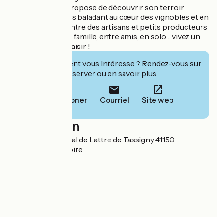
Chaumont vous propose de découvrir son terroir
autrement, en vous baladant au cœur des vignobles et en
partant à la rencontre des artisans et petits producteurs
locaux. Balades en famille, entre amis, en solo… vivez un
vrai moment de plaisir !
Cet établissement vous intéresse ? Rendez-vous sur
leur site pour réserver ou en savoir plus.
Téléphoner
Courriel
Site web
Localisation
49 Rue du Maréchal de Lattre de Tassigny 41150
Chaumont-sur-Loire