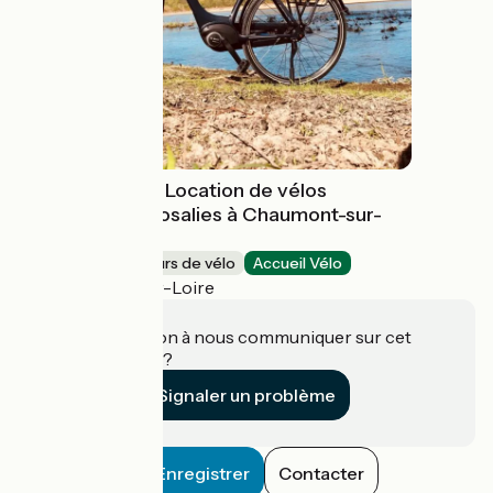
Stations Bee's - Location de vélos
électriques et rosalies à Chaumont-sur-
Loire
Loueurs/réparateurs de vélo
Accueil Vélo
Chaumont-sur-Loire
Une information à nous communiquer sur cet
établissement ?
Signaler un problème
Enregistrer
Contacter