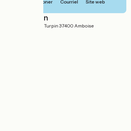
Téléphoner
Courriel
Site web
Localisation
7 allée du Sergent Turpin 37400 Amboise