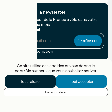
Je m'abonne à la newsletter
Recevez le meilleur de la France à vélo dans votre
boîte mail chaque mois.
Mon adresse mail
Mon
adresse
mail
Conditions d'inscription
Financé dans le cadre de Destination France
Ce site utilise des cookies et vous donne le
contrôle sur ceux que vous souhaitez activer
Tout refuser
Tout accepter
Accueil Vélo Pro
Contact
Personnaliser
Mentions légales
FR
Confidentialité
Contact
Options de carte
Réalisation :
StudioJuillet
et
France Vélo Tourisme