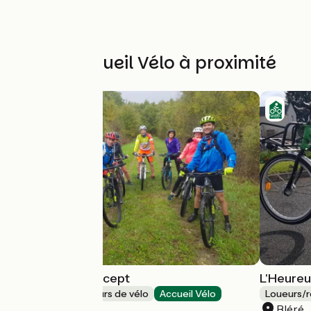
Autres Accueil Vélo à proximité
Cultu'Raids Concept
L'Heureu
Loueurs/réparateurs de vélo
Accueil Vélo
Loueurs/r
Dierre
Bléré