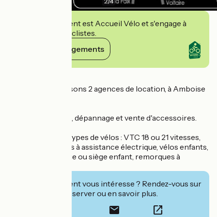
2
/
4
Cet établissement est Accueil Vélo et s'engage à
accueillir des cyclistes.
Voir ses engagements
Détails
Nous vous proposons 2 agences de location, à Amboise
et à Tours.
Réparation rapide, dépannage et vente d'accessoires.
Location de tous types de vélos : VTC 18 ou 21 vitesses,
VTT, tandem, vélos à assistance électrique, vélos enfants,
suiveurs, remorque ou siège enfant, remorques à
bagages.
Cet établissement vous intéresse ? Rendez-vous sur
leur site pour réserver ou en savoir plus.