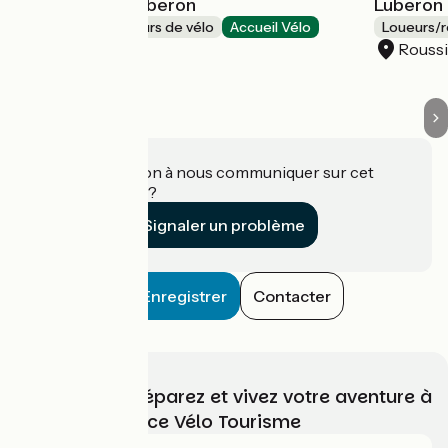
Général Bike Luberon
Luberon 
Loueurs/réparateurs de vélo
Accueil Vélo
Loueurs/r
Gargas
Roussi
Une information à nous communiquer sur cet
établissement ?
Signaler un problème
Enregistrer
Contacter
Choisissez, préparez et vivez votre aventure à
vélo avec France Vélo Tourisme