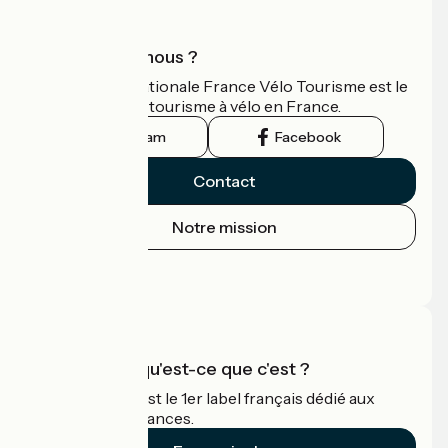
Qui sommes-nous ?
L'association nationale France Vélo Tourisme est le
guide officiel du tourisme à vélo en France.
Instagram
Facebook
Contact
Notre mission
Espace Presse
Espace Pro
Accueil Vélo qu'est-ce que c'est ?
Accueil Vélo c'est le 1er label français dédié aux
cyclistes en vacances.