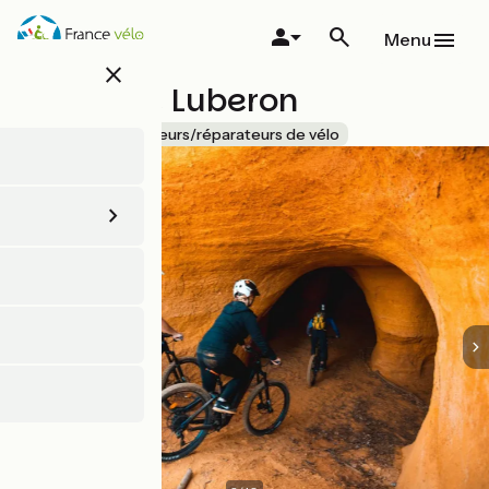
Aller
au
Menu
contenu
close
principal
Rent Bike Luberon
Accueil Vélo
Loueurs/réparateurs de vélo