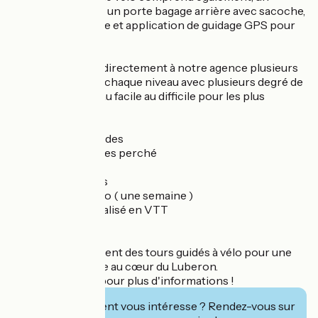
casque, un antivol, un porte bagage arrière avec sacoche,
support téléphone et application de guidage GPS pour
nos parcours.
Nous proposons directement à notre agence plusieurs
circuits adaptés à chaque niveau avec plusieurs degré de
difficulté : du niveau facile au difficile pour les plus
courageux.
- Circuit des lavandes
- Circuit des villages perché
- Piste cyclable
- Les ocres à vélos
- Le Luberon à vélo ( une semaine )
- Circuit personnalisé en VTT
- Et bien d’autres…
Retrouvez également des tours guidés à vélo pour une
expérience unique au cœur du Luberon.
Contactez-nous pour plus d'informations !
Cet établissement vous intéresse ? Rendez-vous sur