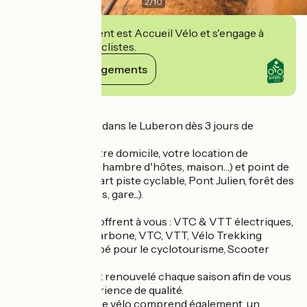
2
/
10
Cet établissement est Accueil Vélo et s'engage à
accueillir des cyclistes.
Voir ses engagements
Détails
Livraison gratuite dans le Luberon dès 3 jours de
location.
Directement à votre domicile, votre location de
vacances (hôtel, chambre d'hôtes, maison…) et point de
rendez-vous (départ piste cyclable, Pont Julien, forêt des
cèdres, Claparèdes, gare...).
Plusieurs choix s'offrent à vous : VTC & VTT électriques,
vélos de course carbone, VTC, VTT, Vélo Trekking
entièrement équipé pour le cyclotourisme, Scooter
50cc et 125cc.
Notre matériel est renouvelé chaque saison afin de vous
garantir une expérience de qualité.
Chaque location de vélo comprend également, un