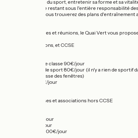
Conçus pour faire du sport, entretenir sa forme et sa vital
vigueur, la pratique restant sous l'entière responsabilité des
Sur ce parcours, vous trouverez des plans d'entraînement a
Pour vos séminaires et réunions, le Quai Vert vous propose à
TARIFS :
Pour les associations, et CCSE
location de salle de classe 90€/jour
Location de salle de sport 80€/jour (il n'y a rien de sportif
regard de la petitesse des fenêtres)
Location bar 150€/jour
Pour les entreprises et associations hors CCSE
salle classe 180€/jour
salle sport 140€/jour
Bar (club house) 300€/jour