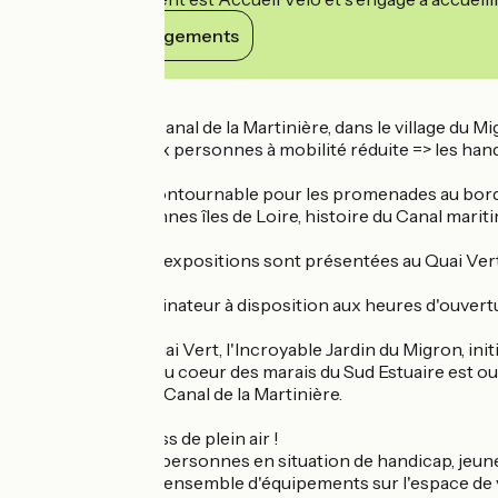
Voir ses engagements
Détails
Situé au bord du Canal de la Martinière, dans le village du
cycles adaptés aux personnes à mobilité réduite => les han
Point d'étape incontournable pour les promenades au bord du
Massereau, anciennes îles de Loire, histoire du Canal mariti
Toute l'année des expositions sont présentées au Quai Vert,
Accès Wifi + 1 ordinateur à disposition aux heures d'ouvert
Juste à côté du Quai Vert, l'Incroyable Jardin du Migron, init
de cultures situé au coeur des marais du Sud Estuaire est ou
balade au bord du Canal de la Martinière.
Les agrès de fitness de plein air !
Séniors, sportifs, personnes en situation de handicap, jeun
Venez découvrir l'ensemble d'équipements sur l'espace de 