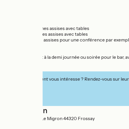
Jauge :
classe 40 personnes assises avec tables
sport 20 personnes assises avec tables
bar 50 personnes assises pour une conférence par exemp
Des tarifs existent à la demi journée ou soirée pour le bar
Cet établissement vous intéresse ? Rendez-vous sur leur 
Localisation
Route des Carris Le Migron 44320 Frossay