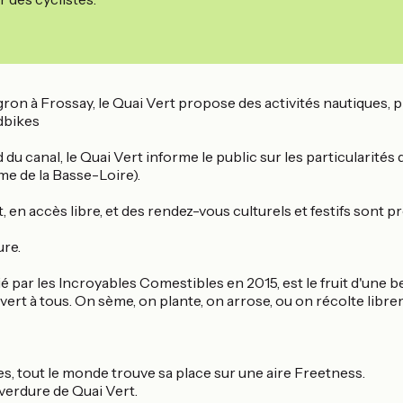
 Migron à Frossay, le Quai Vert propose des activités nautique
dbikes
 canal, le Quai Vert informe le public sur les particularités 
me de la Basse-Loire).
 en accès libre, et des rendez-vous culturels et festifs sont 
ure.
ié par les Incroyables Comestibles en 2015, est le fruit d'une b
vert à tous. On sème, on plante, on arrose, ou on récolte libr
es, tout le monde trouve sa place sur une aire Freetness.
verdure de Quai Vert.