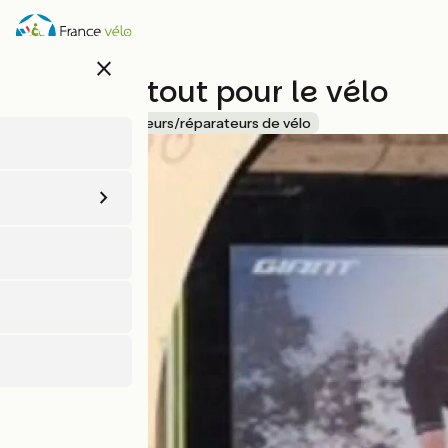
Aller
au
contenu
close
principal
Newbike tout pour le vélo
Accueil Vélo
Loueurs/réparateurs de vélo