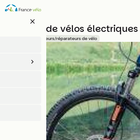
Aller
au
contenu
close
principal
Location de vélos électriques
Accueil Vélo
Loueurs/réparateurs de vélo