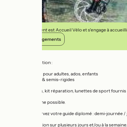
Cet établissement est Accueil Vélo et s'engage à accueilli
Voir ses engagements
Détails
Possibilité de location :
– VTT électriques pour adultes, ados, enfants
– Tout suspendus & semis-rigides
– Porte bébé
Casques, sac à dos, kit réparation, lunettes de sport fou
réservation en ligne possible.
NOUVEAU : Réservez votre guide diplomé : demi-journée / 
NOUVEAU : Location sur plusieurs jours et/ou à la semaine.