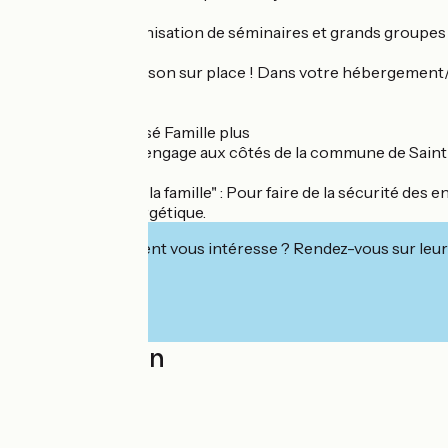
NOUVEAU : Organisation de séminaires et grands groupes (
NOUVEAU : Livraison sur place ! Dans votre hébergement/lo
Partenaire labéllisé Famille plus
"Flake location" s’engage aux côtés de la commune de Saint M
"le petit plus pour la famille" : Pour faire de la sécurité de
et un produit énergétique.
Cet établissement vous intéresse ? Rendez-vous sur leur 
Localisation