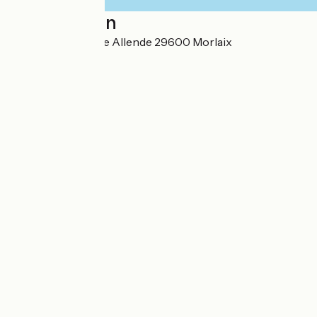
Localisation
27 Place Salvadore Allende 29600 Morlaix