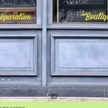
1
/
6
r des cyclistes.