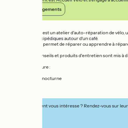
Voir ses engagements
Détails
La Clef à Morlette est un atelier d'auto-réparation de vélo
expériences vélocipédiques autour d'un café.
L'auto-réparation permet de réparer ou apprendre à répare
Tous les outils, conseils et produits d'entretien sont mis à 
Horaires d'ouverture :
Mardi 12h-19h
Mercredi 14h-21h nocturne
Jeudi 12h-18h
Vendredi 12h-19h
Samedi 12h-19h
Cet établissement vous intéresse ? Rendez-vous sur leur 