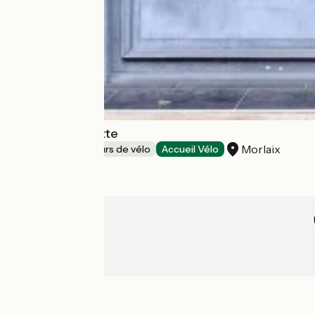
La Clef à Morlette
Morlaix
Loueurs/réparateurs de vélo
Accueil Vélo