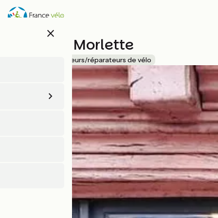
Aller
au
contenu
close
principal
La Clef à Morlette
Accueil Vélo
Loueurs/réparateurs de vélo