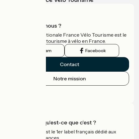
Qui sommes-nous ?
L'association nationale France Vélo Tourisme est le
guide officiel du tourisme à vélo en France.
Instagram
Facebook
Contact
Notre mission
Espace Presse
Espace Pro
Accueil Vélo qu'est-ce que c'est ?
Accueil Vélo c'est le 1er label français dédié aux
cyclistes en vacances.