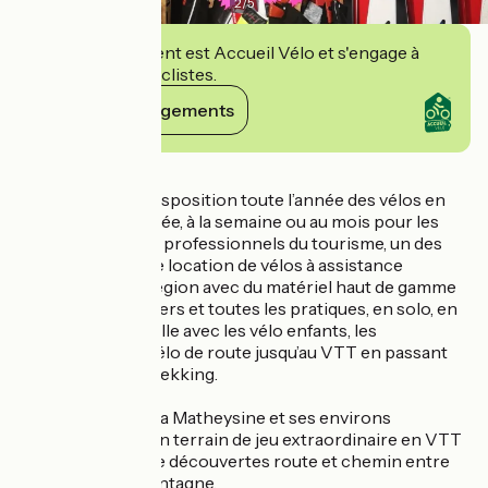
2
/
5
Cet établissement est Accueil Vélo et s'engage à
accueillir des cyclistes.
Voir ses engagements
Détails
Nous mettons à disposition toute l’année des vélos en
location, à la journée, à la semaine ou au mois pour les
particuliers ou les professionnels du tourisme, un des
plus grand parc de location de vélos à assistance
électrique de la Région avec du matériel haut de gamme
pour tous les univers et toutes les pratiques, en solo, en
groupe ou en famille avec les vélo enfants, les
remorques,... Du vélo de route jusqu’au VTT en passant
par le VTC et le Trekking.
Découvrez toute la Matheysine et ses environs
autrement, avec un terrain de jeu extraordinaire en VTT
et des parcours de découvertes route et chemin entre
cols et lacs de montagne.