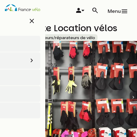
Aller
au
Menu
contenu
close
principal
Hymy Bike Location vélos
Accueil Vélo
Loueurs/réparateurs de vélo