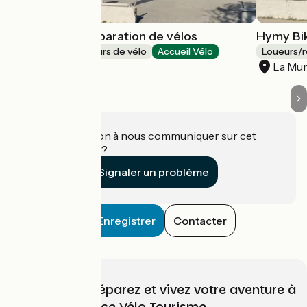
Hymy Bike - Réparation de vélos
Hymy Bik
Loueurs/réparateurs de vélo
Accueil Vélo
Loueurs/r
La Mure
La Mu
Une information à nous communiquer sur cet
établissement ?
Signaler un problème
Enregistrer
Contacter
Choisissez, préparez et vivez votre aventure à
vélo avec France Vélo Tourisme