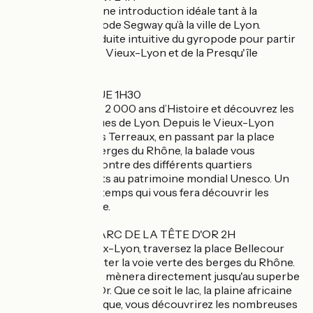
Cette balade est une introduction idéale tant à la
pratique du gyropode Segway qu’à la ville de Lyon.
Profitez de la conduite intuitive du gyropode pour partir
à la découverte du Vieux-Lyon et de la Presqu'île
Lyonnaise !
LYON HISTORIQUE 1H30
Remontez plus de 2 000 ans d’Histoire et découvrez les
lieux emblématiques de Lyon. Depuis le Vieux-Lyon
jusqu'à la place des Terreaux, en passant par la place
Bellecour et les berges du Rhône, la balade vous
emmène à la rencontre des différents quartiers
historiques inscrits au patrimoine mondial Unesco. Un
parcours au fil du temps qui vous fera découvrir les
richesses de la ville.
DIRECTION LE PARC DE LA TÊTE D'OR 2H
Au départ du Vieux-Lyon, traversez la place Bellecour
pour aller emprunter la voie verte des berges du Rhône.
La ViaRhôna vous mènera directement jusqu'au superbe
Parc de la Tête d'Or. Que ce soit le lac, la plaine africaine
ou le jardin botanique, vous découvrirez les nombreuses