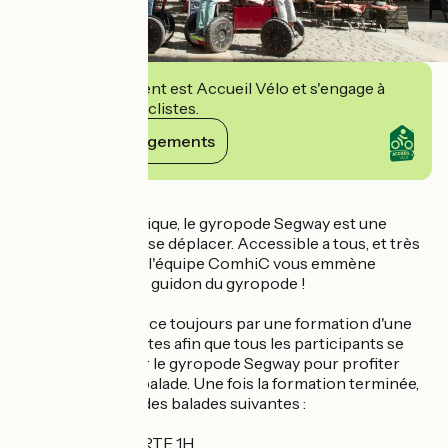
Cet établissement est Accueil Vélo et s'engage à
accueillir des cyclistes.
Voir ses engagements
Détails
Original et écologique, le gyropode Segway est une
nouvelle façon de se déplacer. Accessible a tous, et très
facile d'utilisation, l'équipe ComhiC vous emmène
découvrir Lyon au guidon du gyropode !
L’activité commence toujours par une formation d'une
quinzaine de minutes afin que tous les participants se
sentent à l’aise sur le gyropode Segway pour profiter
pleinement de la balade. Une fois la formation terminée,
partez pour l’une des balades suivantes :
LYON DÉCOUVERTE 1H