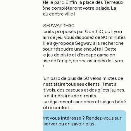
surprises que recèle le parc. Enfin, la place des Terreaux
et les bords de Saône compléteront votre balade. La
nature à deux pas du centre ville !
ESCAPE GAME A SEGWAY 1H30
Dernier né des circuits proposés par ComhiC, où Lyon
devient votre terrain de jeu, vous disposez de 90 minutes
pour arpenter la ville à gyropode Segway, à la recherche
d’indices cryptés pour résoudre une enquête ! Cette
balade, en forme de jeu de piste et d'escape game en
plein air, allie maîtrise de l'engin, connaissances de Lyon
et activité ludique !
Comhic dispose d’un parc de plus de 50 vélos mixtes de
toutes sortes pour satisfaire tous ses clients. Il met à
disposition des antivols, des casques et des gilets jaunes,
ainsi que des fiches d'itinéraires de circuits.
L'établissement loue également sacoches et sièges bébé
pour augmenter votre confort.
Cet établissement vous intéresse ? Rendez-vous sur
leur site pour réserver ou en savoir plus.