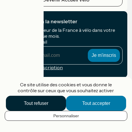
Je m'abonne à la newsletter
Recevez le meilleur de la France à vélo dans votre
boîte mail chaque mois.
Mon adresse mail
Mon
adresse
mail
Conditions d'inscription
Financé dans le cadre de Destination France
Ce site utilise des cookies et vous donne le
contrôle sur ceux que vous souhaitez activer
Tout refuser
Tout accepter
Accueil Vélo Pro
Contact
Personnaliser
Mentions légales
FR
Confidentialité
Contact