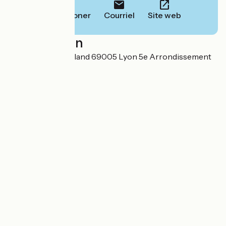
Téléphoner
Courriel
Site web
Localisation
7 quai Romain Rolland 69005 Lyon 5e Arrondissement