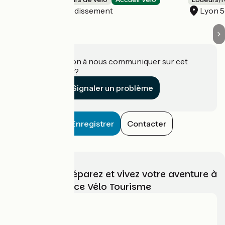
Lyon 6e Arrondissement
Lyon 
Une information à nous communiquer sur cet
établissement ?
Signaler un problème
Enregistrer
Contacter
Choisissez, préparez et vivez votre aventure à
vélo avec France Vélo Tourisme