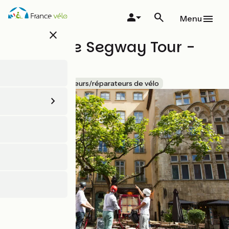
Aller
au
Menu
contenu
close
principal
Gyropode Segway Tour -
ComhiC
Accueil Vélo
Loueurs/réparateurs de vélo