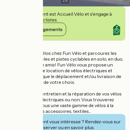
2
/
5
Cet établissement est Accueil Vélo et s'engage à
accueillir des cyclistes.
Voir ses engagements
Détails
Venez louer vos vélos chez Fun Vélo et parcourez les
nombreuses boucles et pistes cyclables en solo, en duo,
en famille ou entre amis! Fun Vélo vous propose un
service complet de location de vélos électriques et
musculaires ainsi que le déplacement et/ou livraison de
ceux-ci à l’endroit de votre choix.
Fun Vélo réalise l’entretien et la réparation de vos vélos
toutes marques, électriques ou non. Vous trouverez
également chez nous une vaste gamme de vélos à la
vente ainsi que des accessoires, textiles...
Cet établissement vous intéresse ? Rendez-vous sur
leur site pour réserver ou en savoir plus.