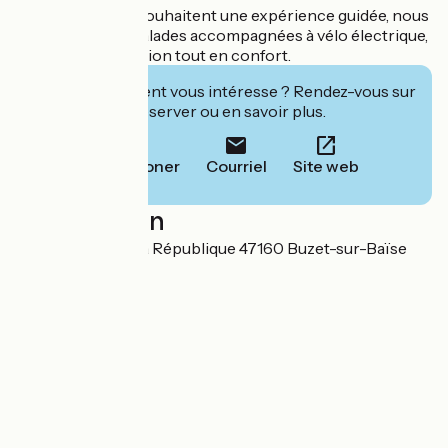
Et pour ceux qui souhaitent une expérience guidée, nous
proposons des balades accompagnées à vélo électrique,
pour une exploration tout en confort.
Cet établissement vous intéresse ? Rendez-vous sur
leur site pour réserver ou en savoir plus.
Téléphoner
Courriel
Site web
Localisation
58 Boulevard de la République 47160 Buzet-sur-Baïse