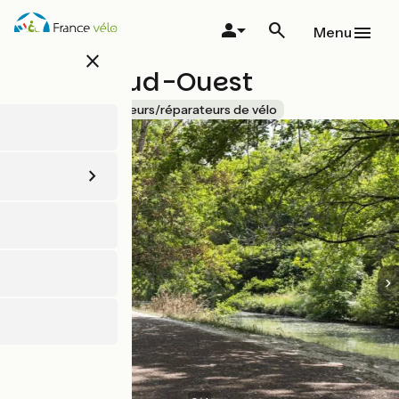
Aller
au
Menu
contenu
close
principal
Cycles Sud-Ouest
Accueil Vélo
Loueurs/réparateurs de vélo