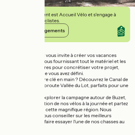
2
/
4
Cet établissement est Accueil Vélo et s'engage à
accueillir des cyclistes.
Voir ses engagements
Détails
Cycles Sud-Ouest vous invite à créer vos vacances
idéales à vélo, en vous fournissant tout le matériel et les
conseils nécessaires pour concrétiser votre projet,
selon le budget que vous avez défini.
Envie d’un itinéraire clé en main ? Découvrez le Canal de
Garonne ou la Véloroute Vallée du Lot, parfaits pour une
aventure à vélo.
Si vous préférez explorer la campagne autour de Buzet,
optez pour la location de nos vélos à la journée et partez
à la découverte de cette magnifique région. Nous
sommes là pour vous conseiller sur les meilleurs
parcours ou vous faire essayer l'une de nos chasses au
trésor à vélo !