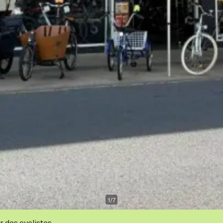
1
/
7
r des cyclistes.