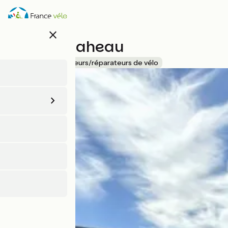
Aller
au
contenu
close
principal
Cycles Maheau
Accueil Vélo
Loueurs/réparateurs de vélo