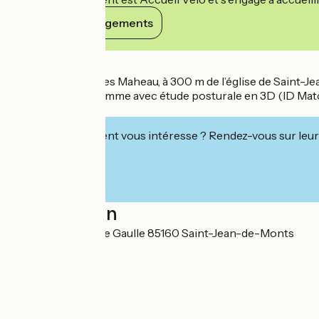
Voir ses engagements
Détails
Depuis 1987, Cycles Maheau, à 300 m de l’église de Saint-Jea
service haut de gamme avec étude posturale en 3D (ID Match)
sportifs !
Cet établissement vous intéresse ? Rendez-vous sur leur 
Localisation
9 rue du général de Gaulle 85160 Saint-Jean-de-Monts