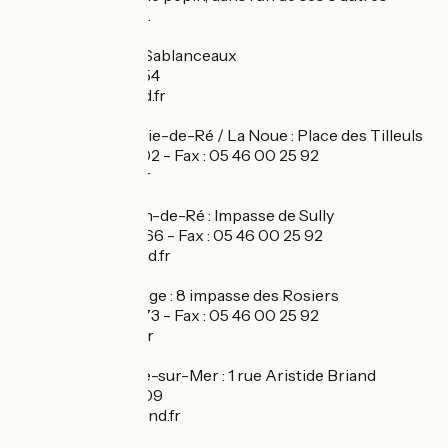
points de location.
17940 Rivedoux : Sablanceaux
Tél. : 05 46 09 97 54
rivedoux@cycland.fr
17740 Sainte-Marie-de-Ré / La Noue : Place des Tilleuls
Tél. : 05 46 43 04 02 - Fax : 05 46 00 25 92
lanoue@cycland.fr
17410 Saint-Martin-de-Ré : Impasse de Sully
Tél. : 05 46 09 08 66 - Fax : 05 46 00 25 92
st-martin@cycland.fr
17580 Le Bois-Plage : 8 impasse des Rosiers
Tél. : 05 46 35 08 73 - Fax : 05 46 00 25 92
le-bois@cycland.fr
17670 La Couarde-sur-Mer : 1 rue Aristide Briand
Tél. : 05 46 29 06 09
la-couarde@cycland.fr