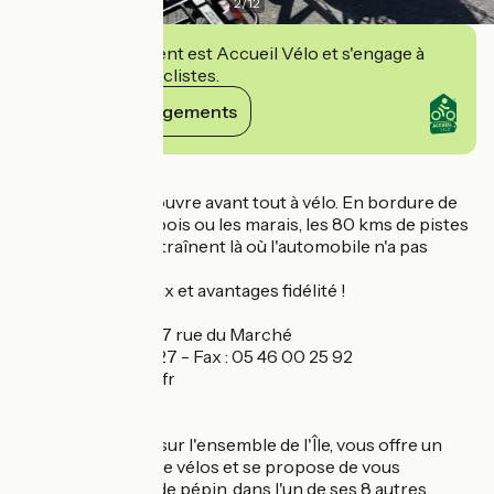
2
/
12
Cet établissement est Accueil Vélo et s'engage à
accueillir des cyclistes.
Voir ses engagements
Détails
L'île de Ré se découvre avant tout à vélo. En bordure de
mer, à travers les bois ou les marais, les 80 kms de pistes
cyclables vous entraînent là où l'automobile n'a pas
accès.
Accueil chaleureux et avantages fidélité !
17630 La Flotte : 17 rue du Marché
Tél. : 05 46 09 65 27 - Fax : 05 46 00 25 92
la-flotte@cycland.fr
Cycland, présent sur l'ensemble de l'Île, vous offre un
important choix de vélos et se propose de vous
dépanner, en cas de pépin, dans l'un de ses 8 autres