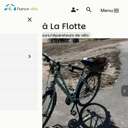
Aller
au
Menu
contenu
close
principal
Cycland à La Flotte
Accueil Vélo
Loueurs/réparateurs de vélo