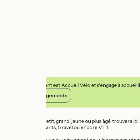
Cet établissement est Accueil Vélo et s'engage à accueilli
Voir ses engagements
Détails
Chaque cycliste, petit, grand, jeune ou plus âgé, trouvera ic
randonneuses, pliants, Gravel ou encore VTT.
=> Prise de rendez-vous uniquement pour les grosses répar