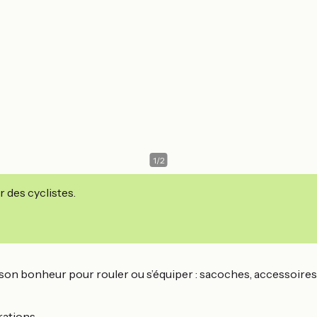
1
/
2
r des cyclistes.
i son bonheur pour rouler ou s’équiper : sacoches, accessoires de
ations.