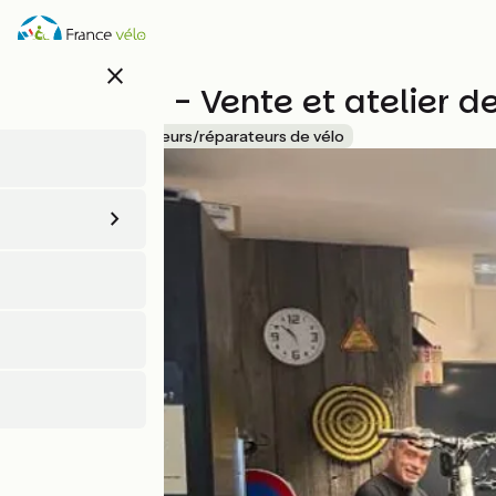
Aller
au
contenu
close
principal
Cyclable - Vente et atelier d
Accueil Vélo
Loueurs/réparateurs de vélo