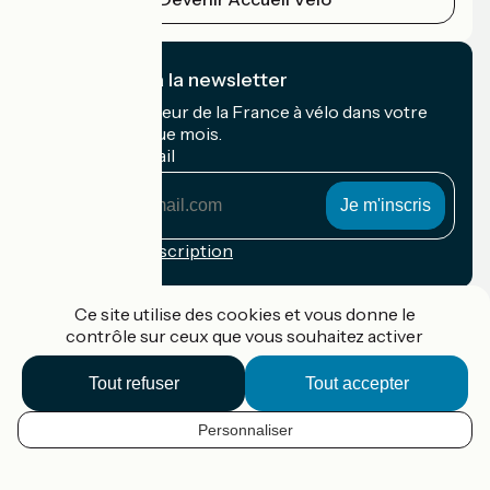
Je m'abonne à la newsletter
Recevez le meilleur de la France à vélo dans votre
boîte mail chaque mois.
Mon adresse mail
Mon
adresse
mail
Conditions d'inscription
Financé dans le cadre de Destination France
Ce site utilise des cookies et vous donne le
contrôle sur ceux que vous souhaitez activer
Tout refuser
Tout accepter
Accueil Vélo Pro
Contact
Personnaliser
Mentions légales
FR
Confidentialité
Contact