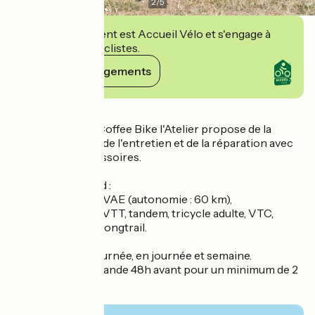
2
/
5
Cet établissement est Accueil Vélo et s'engage à
accueillir des cyclistes.
Voir ses engagements
Détails
Sur la voie verte, Coffee Bike l'Atelier propose de la
location de vélos, de l'entretien et de la réparation avec
de la vente d'accessoires.
Le parc comprend :
Des vélos de ville, VAE (autonomie : 60 km),
Des vélos enfant, VTT, tandem, tricycle adulte, VTC,
suiveur, baby van, longtrail.
Location en 1/2 journée, en journée et semaine.
Livraison sur demande 48h avant pour un minimum de 2
jours de location.
Boissons.