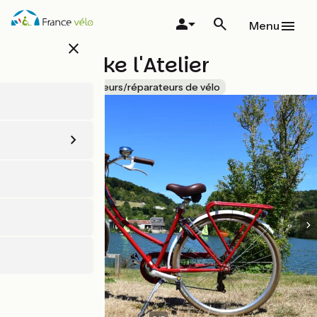
Aller
au
Menu
contenu
close
principal
Coffee Bike l'Atelier
Accueil Vélo
Loueurs/réparateurs de vélo