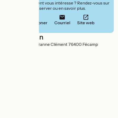
Cet établissement vous intéresse ? Rendez-vous sur
leur site pour réserver ou en savoir plus.
Téléphoner
Courriel
Site web
Localisation
10A Boulevard Suzanne Clément 76400 Fécamp