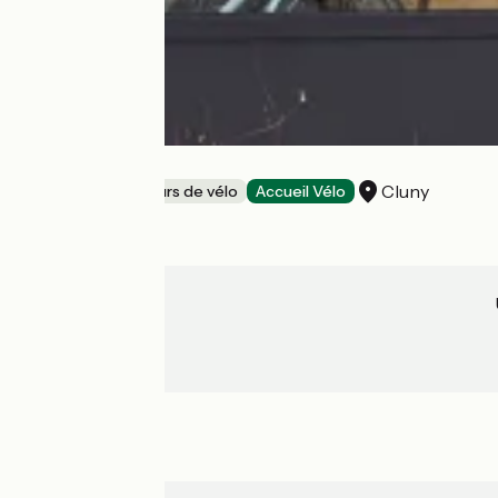
La Roue Tourne
Cluny
Loueurs/réparateurs de vélo
Accueil Vélo