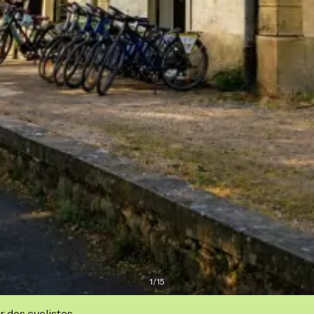
1
/
15
r des cyclistes.