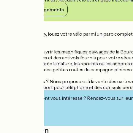
Voir ses engagements
Détails
Au départ de Cluny, louez votre vélo parmi un parc complet 
bébé.
Parfait pour découvrir les magnifiques paysages de la Bourg
qualité, des casques et des antivols fournis pour votre sécur
Pour les amoureux de la nature, les sportifs ou les adeptes 
halage, ou encore des petites routes de campagne pleines 
En manque d’idées ? Nous proposons à la vente des cartes de
trace GPX, un support pour téléphone et des conseils pers
Cet établissement vous intéresse ? Rendez-vous sur leur 
Localisation