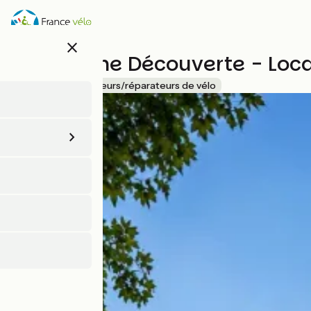
Aller
au
contenu
close
principal
Bourgogne Découverte - Loca
Accueil Vélo
Loueurs/réparateurs de vélo