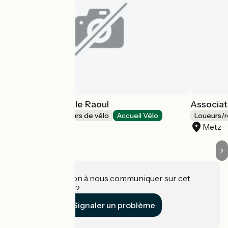
Atelier vélo Roule Raoul
Associat
Loueurs/réparateurs de vélo
Accueil Vélo
Loueurs/r
Metz
Metz
Une information à nous communiquer sur cet
établissement ?
Signaler un problème