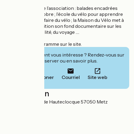
Autres activités de l’association : balades encadrées
entre mars et octobre ; l’école du vélo pour apprendre
ou réapprendre à faire du vélo ; la Maison du Vélo met à
également disposition son fond documentaire sur les
thèmes de la mobilité, du voyage ….
Consulter le programme sur le site.
Cet établissement vous intéresse ? Rendez-vous sur
leur site pour réserver ou en savoir plus.
Téléphoner
Courriel
Site web
Localisation
3 avenue Leclerc de Hauteclocque 57050 Metz