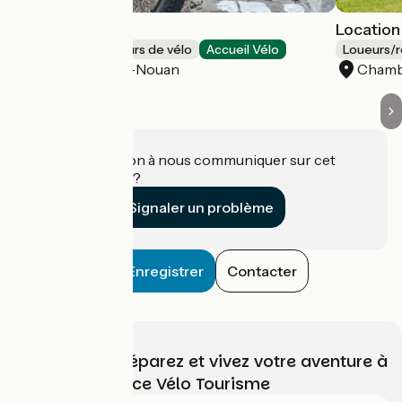
Royal Fat Bike
Location
Loueurs/réparateurs de vélo
Accueil Vélo
Loueurs/r
Saint-Laurent-Nouan
Cham
Une information à nous communiquer sur cet
établissement ?
Signaler un problème
Enregistrer
Contacter
Choisissez, préparez et vivez votre aventure à
vélo avec France Vélo Tourisme