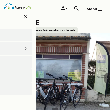
Aller
au
Menu
contenu
close
principal
100% BIKE
Accueil Vélo
Loueurs/réparateurs de vélo