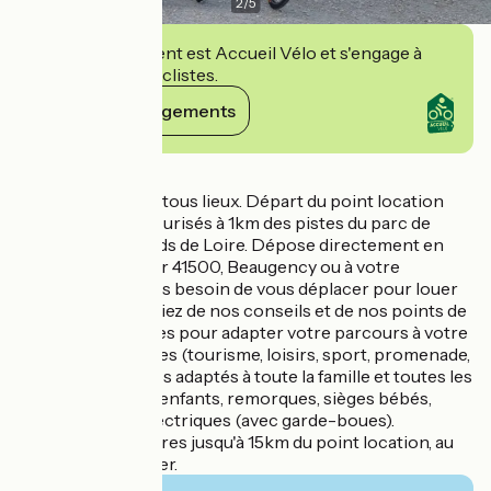
2
/
5
Cet établissement est Accueil Vélo et s'engage à
accueillir des cyclistes.
Voir ses engagements
Détails
Location de vélos tous lieux. Départ du point location
par itinéraires sécurisés à 1km des pistes du parc de
Chambord et bords de Loire. Dépose directement en
gares de Blois, Mer 41500, Beaugency ou à votre
hébergement. Plus besoin de vous déplacer pour louer
vos vélos. Bénéficiez de nos conseils et de nos points de
départs spécifiques pour adapter votre parcours à votre
niveau et vos envies (tourisme, loisirs, sport, promenade,
insolite...) Des vélos adaptés à toute la famille et toutes les
tailles :VTC, vélos enfants, remorques, sièges bébés,
tandems, vélos électriques (avec garde-boues).
Livraisons régulières jusqu'à 15km du point location, au
delà nous consulter.