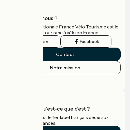
Qui sommes-nous ?
L'association nationale France Vélo Tourisme est le
guide officiel du tourisme à vélo en France.
Instagram
Facebook
Contact
Notre mission
Espace Presse
Espace Pro
Accueil Vélo qu'est-ce que c'est ?
Accueil Vélo c'est le 1er label français dédié aux
cyclistes en vacances.