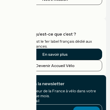
Espace Presse
Espace Pro
Accueil Vélo qu'est-ce que c'est ?
Accueil Vélo c'est le 1er label français dédié aux
cyclistes en vacances.
En savoir plus
Devenir Accueil Vélo
Je m'abonne à la newsletter
Recevez le meilleur de la France à vélo dans votre
boîte mail chaque mois.
Mon adresse mail
Mon