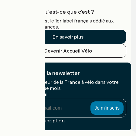
Accueil Vélo qu'est-ce que c'est ?
Accueil Vélo c'est le 1er label français dédié aux
cyclistes en vacances.
En savoir plus
Devenir Accueil Vélo
Je m'abonne à la newsletter
Recevez le meilleur de la France à vélo dans votre
boîte mail chaque mois.
Mon adresse mail
Mon
adresse
mail
Conditions d'inscription
Financé dans le cadre de Destination France