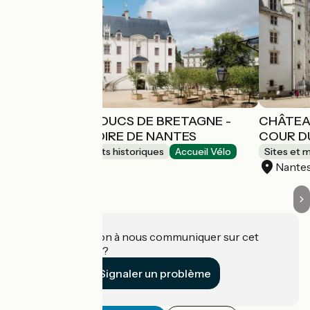
CHÂTEAU DES DUCS DE BRETAGNE -
CHÂTEA
MUSÉE D'HISTOIRE DE NANTES
COUR D
Sites et monuments historiques
Accueil Vélo
Sites et 
Nantes
Nante
Une information à nous communiquer sur cet
établissement ?
Signaler un problème