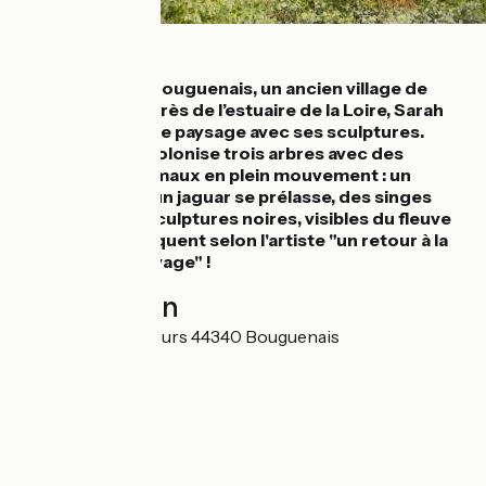
Détails
À Port Lavigne, Bouguenais, un ancien village de
pêcheurs situé près de l’estuaire de la Loire, Sarah
Sze transforme le paysage avec ses sculptures.
"The Settlers" colonise trois arbres avec des
sculptures d’animaux en plein mouvement : un
ourson grimpe, un jaguar se prélasse, des singes
s’amusent. Les sculptures noires, visibles du fleuve
et de la rive, évoquent selon l'artiste "un retour à la
nature et au sauvage" !
Localisation
90 Rue des Pêcheurs 44340 Bouguenais