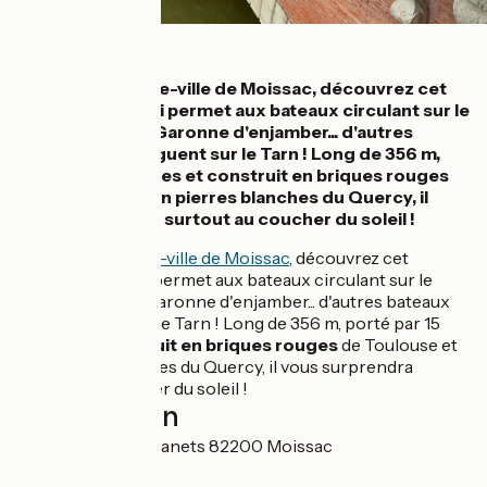
Détails
Proche du centre-ville de Moissac, découvrez cet
ouvrage d'art qui permet aux bateaux circulant sur le
canal latéral à la Garonne d'enjamber... d'autres
bateaux qui naviguent sur le Tarn ! Long de 356 m,
porté par 15 arches et construit en briques rouges
de Toulouse et en pierres blanches du Quercy, il
vous surprendra surtout au coucher du soleil !
Proche du centre-ville de Moissac
, découvrez cet
ouvrage d'art qui permet aux bateaux circulant sur le
canal latéral à la Garonne d'enjamber... d'autres bateaux
qui naviguent sur le Tarn ! Long de 356 m, porté par 15
arches et
construit en briques rouges
de Toulouse et
en pierres blanches du Quercy, il vous surprendra
surtout au coucher du soleil !
Localisation
11 Chemin des Jouanets 82200 Moissac