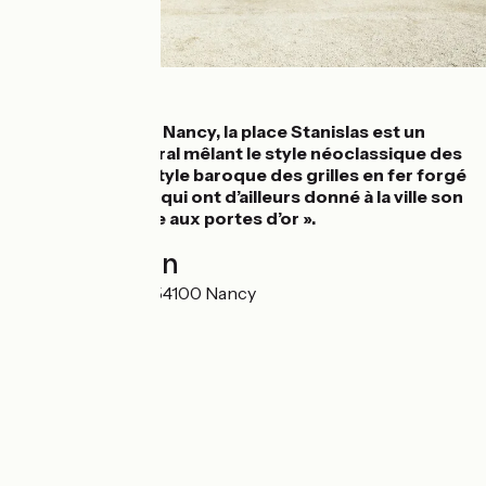
Détails
En plein cœur de Nancy, la place Stanislas est un
joyau architectural mêlant le style néoclassique des
bâtiments et le style baroque des grilles en fer forgé
rehaussées d’or, qui ont d’ailleurs donné à la ville son
surnom : « La ville aux portes d’or ».
Localisation
2 Place Stanislas 54100 Nancy