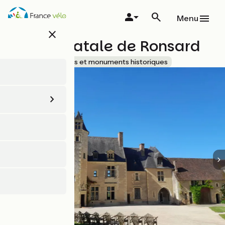
Aller
au
Menu
contenu
close
principal
Maison natale de Ronsard
Accueil Vélo
Sites et monuments historiques