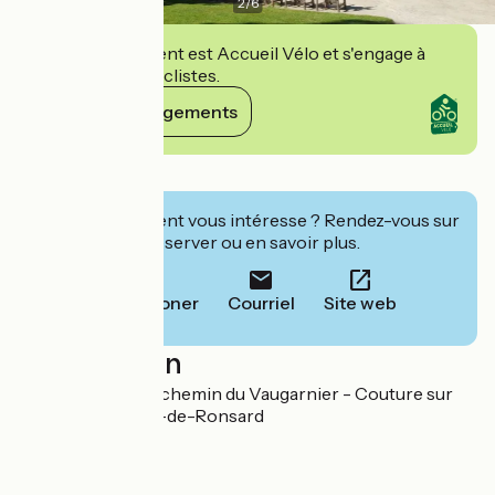
2
/
6
Cet établissement est Accueil Vélo et s'engage à
accueillir des cyclistes.
Voir ses engagements
Détails
Cet établissement vous intéresse ? Rendez-vous sur
leur site pour réserver ou en savoir plus.
Téléphoner
Courriel
Site web
Localisation
La Possonnière 1 chemin du Vaugarnier - Couture sur
Loir 41800 Vallée-de-Ronsard