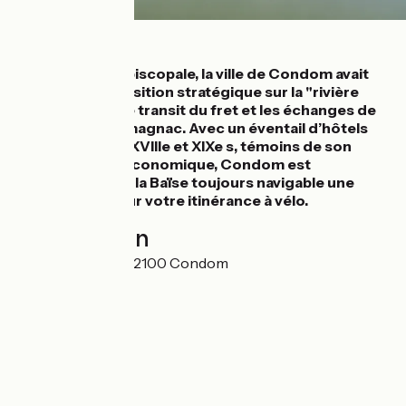
Détails
Ancienne cité épiscopale, la ville de Condom avait
autrefois une position stratégique sur la "rivière
d'argent" pour le transit du fret et les échanges de
l'eau de vie d'Armagnac. Avec un éventail d’hôtels
particuliers des XVIIIe et XIXe s, témoins de son
glorieux essor économique, Condom est
aujourd'hui avec la Baïse toujours navigable une
halte de choix sur votre itinérance à vélo.
Localisation
Rue de L'Evéché 32100 Condom