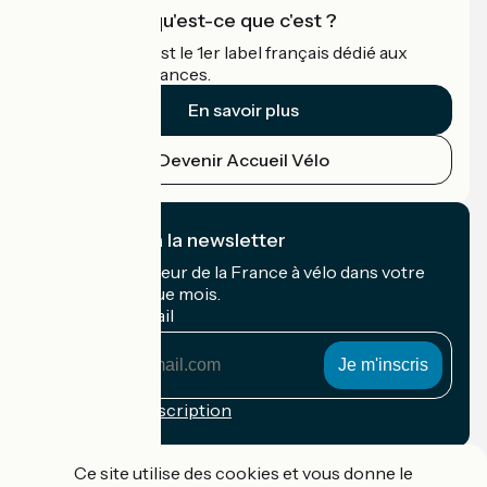
Accueil Vélo qu'est-ce que c'est ?
Accueil Vélo c'est le 1er label français dédié aux
cyclistes en vacances.
En savoir plus
Devenir Accueil Vélo
Je m'abonne à la newsletter
Recevez le meilleur de la France à vélo dans votre
boîte mail chaque mois.
Mon adresse mail
Mon
adresse
mail
Conditions d'inscription
Financé dans le cadre de Destination France
Ce site utilise des cookies et vous donne le