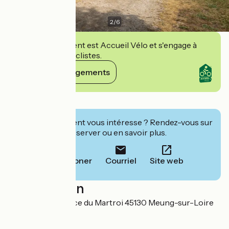
2
/
6
Cet établissement est Accueil Vélo et s'engage à
accueillir des cyclistes.
Voir ses engagements
Détails
Cet établissement vous intéresse ? Rendez-vous sur
leur site pour réserver ou en savoir plus.
Téléphoner
Courriel
Site web
Localisation
SCI G.L.C.M 16 place du Martroi 45130 Meung-sur-Loire