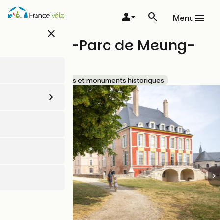
Aller
au
Menu
contenu
close
principal
Château-Parc de Meung-
sur-Loire
Accueil Vélo
Sites et monuments historiques