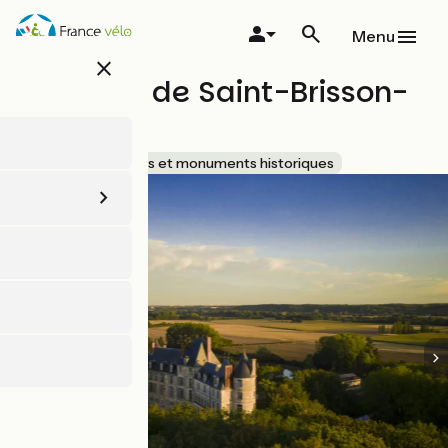
Aller
au
Menu
contenu
close
principal
Château de Saint-Brisson-
sur-Loire
Accueil Vélo
Sites et monuments historiques