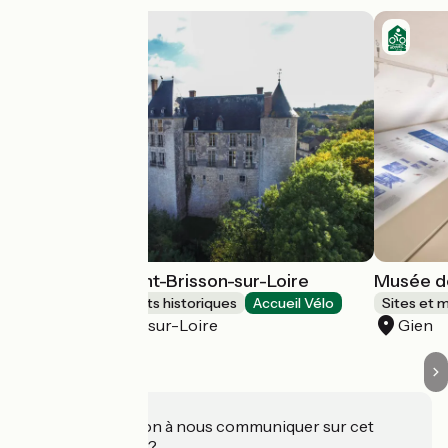
Château de Saint-Brisson-sur-Loire
Musée de
Sites et monuments historiques
Accueil Vélo
Sites et 
Saint-Brisson-sur-Loire
Gien
Une information à nous communiquer sur cet
établissement ?