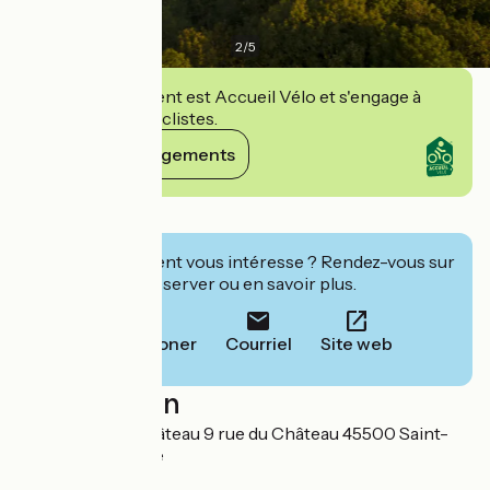
2
/
5
Cet établissement est Accueil Vélo et s'engage à
accueillir des cyclistes.
Voir ses engagements
Détails
Cet établissement vous intéresse ? Rendez-vous sur
leur site pour réserver ou en savoir plus.
Téléphoner
Courriel
Site web
Localisation
SARL Tous au Château 9 rue du Château 45500 Saint-
Brisson-sur-Loire