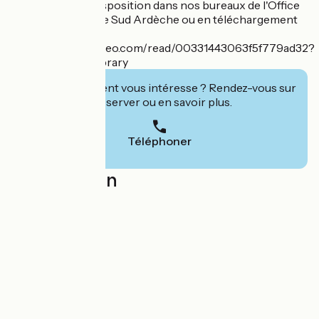
Berguise'' est à disposition dans nos bureaux de l'Office
de Tourisme Porte Sud Ardèche ou en téléchargement
gratuit :
https://www.calameo.com/read/00331443063f5f779ad32?
trackersource=library
Cet établissement vous intéresse ? Rendez-vous sur
leur site pour réserver ou en savoir plus.
Téléphoner
Localisation