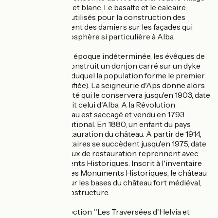
est habillé de noir et blanc. Le basalte et le calcaire,
matériaux locaux utilisés pour la construction des
maisons, composent des damiers sur les façades qui
donnent son atmosphère si particulière à Alba.
Le château : A une époque indéterminée, les évêques de
Viviers auraient construit un donjon carré sur un dyke
basaltique autour duquel la population forme le premier
castrum (ville fortifiée). La seigneurie d'Aps donne alors
son nom à la localité qui le conservera jusqu'en 1903, date
à laquelle elle reprit celui d'Alba. A la Révolution
française, le château est saccagé et vendu en 1793
comme un bien national. En 1880, un enfant du pays
entreprend la restauration du château. A partir de 1914,
plusieurs propriétaires se succèdent jusqu'en 1975, date
à laquelle les travaux de restauration reprennent avec
l'aide des Monuments Historiques. Inscrit à l'inventaire
supplémentaire des Monuments Historiques, le château
actuel, implanté sur les bases du château fort médiéval,
en conserve la substructure.
Le livret de la collection ''Les Traversées d'Helvia et