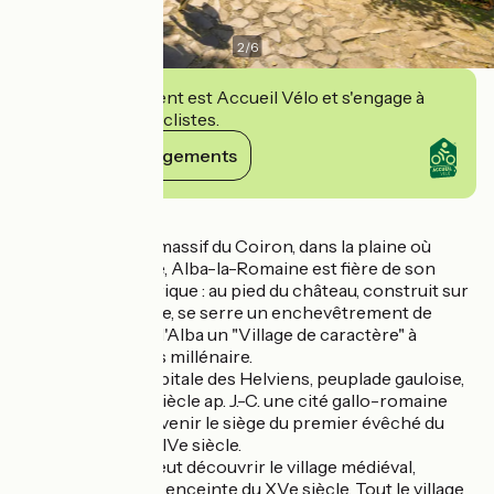
2
/
6
Cet établissement est Accueil Vélo et s'engage à
accueillir des cyclistes.
Voir ses engagements
Détails
Située au pied du massif du Coiron, dans la plaine où
s'épanouit la vigne, Alba-la-Romaine est fière de son
riche passé historique : au pied du château, construit sur
un dyke volcanique, se serre un enchevêtrement de
maisons qui font d'Alba un "Village de caractère" à
l'histoire deux fois millénaire.
Alba, ancienne capitale des Helviens, peuplade gauloise,
fut à partir du Ier siècle ap. J.-C. une cité gallo-romaine
active avant de devenir le siège du premier évêché du
Vivarais à la fin du IVe siècle.
Aujourd'hui, on peut découvrir le village médiéval,
ramassé dans son enceinte du XVe siècle. Tout le village