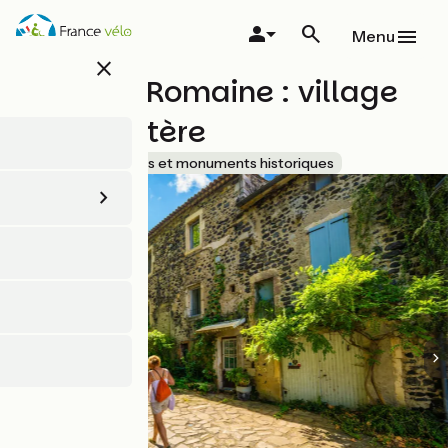
Aller
au
Menu
contenu
close
principal
Alba-la-Romaine : village
de caractère
Accueil Vélo
Sites et monuments historiques